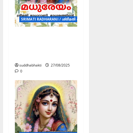
SRIMATI RADHARANI / ശ്രീമതി രാധാറാണി (POSTERS)
ശ്രീമതി
രാധാറാണിയുടെ
ഇരുപത്തഞ്ച് ദിവ്യ
ഗുണങ്ങൾ
suddhabhakti
27/08/2025
0