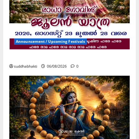
Announcement / Upcoming Festivals
ജൂലൻ യാത്ര
suddhabhakti
06/08/2026
0