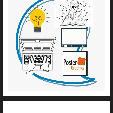
1) ആത്മീയ മാർഗ്ഗനിർദ്ദേശവും മേൽനോട്ടവും: