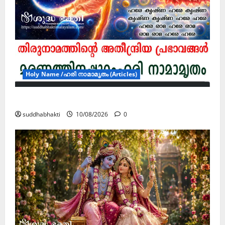
Holy Name /ഹരി നാമാമൃതം (Articles)
മരണത്തിനപ്പുറംഹരി നാമാമൃതം (ഭാഗം 7)
suddhabhakti
10/08/2026
0