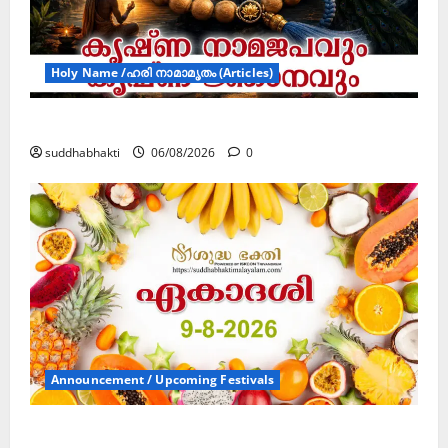
Holy Name /ഹരി നാമാമൃതം (Articles)
കൃഷ്ണ നാമജപവും കൃഷ്ണ ജ്ഞാനവും
suddhabhakti
06/08/2026
0
Announcement / Upcoming Festivals
ഏകാദശി