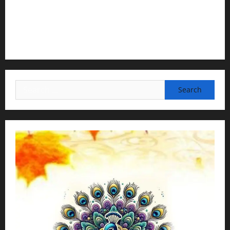
3) Translation & Proofreading:
H.G.Nava Kisori Devi Dasi