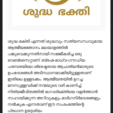
ശുദ്ധ ഭക്തി എന്നത് ശുദ്ധവും സത്യസന്ധവുമായ
ആത്മീയജ്ഞാനം മലയാളത്തിൽ
പങ്കുവെക്കുന്നതിനായി സജ്ജീകരിച്ച ഒരു
വെബ്സൈറ്റാണ്. ബ്രഹ്മ-മാധ്വ-ഗൗഡിയ
പരമ്പരയിലെ ശ്രേഷ്ഠരായ ആചാര്യൻമാരുടെ
ഉപദേശങ്ങൾ അടിസ്ഥാനമാക്കിയിട്ടുള്ളതാണ്
ഇതിലെ ഉള്ളടക്കം. ആത്മീയതയിൽ ഉറച്ച
മനസുള്ളവർക്ക് നന്മയുടെ വഴി കാണിച്ച്,
നിത്യജീവിതത്തിൽ ഭഗവദ്ഭക്തിയെ വളർത്താൻ
സഹായിക്കുന്ന അറിവുകളും മാർഗനിർദേശങ്ങളും
നൽകുക എന്നതാണ് ഈ സംരംഭത്തിന്റെ
പ്രധാന ഉദ്ദേശ്യം