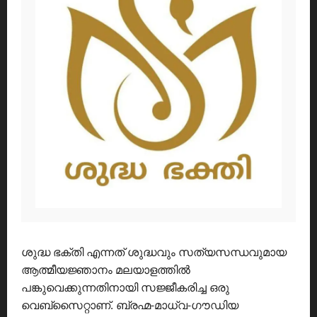
ശുദ്ധ ഭക്തി എന്നത് ശുദ്ധവും സത്യസന്ധവുമായ
ആത്മീയജ്ഞാനം മലയാളത്തിൽ
പങ്കുവെക്കുന്നതിനായി സജ്ജീകരിച്ച ഒരു
വെബ്സൈറ്റാണ്. ബ്രഹ്മ-മാധ്വ-ഗൗഡിയ