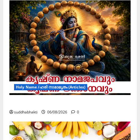
Holy Name /ഹരി നാമാമൃതം (Articles)
കൃഷ്ണ നാമജപവും കൃഷ്ണ ജ്ഞാനവും
suddhabhakti
06/08/2026
0