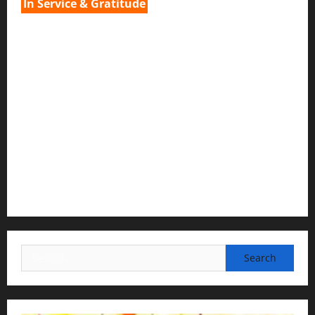
In Service & Gratitude
1) Spiritual Guidance & Oversight
H G Jagat Sakshi Das
Temple President · ISKCON, Trivandrum
2) Content Compilation & Graphic Design:
H.G.Gunavannitai Dās
3) Translation & Proofreading:
H.G.Nava Kisori Devi Dasi