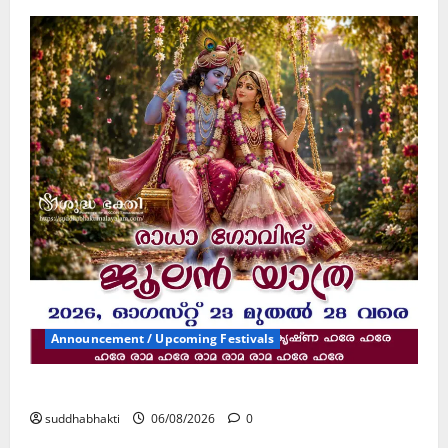
Announcement / Upcoming Festivals
ജൂലൻ യാത്ര
suddhabhakti
06/08/2026
0