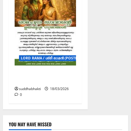
LORD RAMA / ശ്രീ രാമൻ (POSTERS)
രാമചന്ദ്ര ഭഗവാന്റെ
ഉത്കൃഷ്ട ഗുണങ്ങൾ
suddhabhakti
18/03/2026
0
YOU MAY HAVE MISSED