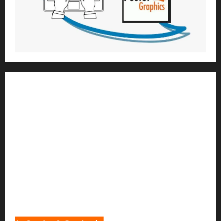
1) ആത്മീയ മാർഗ്ഗനിർദ്ദേശവും മേൽനോട്ടവും:
H.G. ജഗത് സാക്ഷി ദാസ്
Temple President
;- ഇസ്‌കോൺ,
തിരുവനന്തപുരം
2
) ഉള്ളടക്ക സമാഹരണവും ഗ്രാഫിക് ഡിസൈനും:
H.G.ഗുണവാൻ നിതായ് ദാസ്
3) വിവർത്തനവും പ്രൂഫ് റീഡിംഗും :
H.G.നവ കിഷോരി ദേവി ദാസി