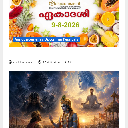
Announcement / Upcoming Festivals
ഏകാദശി
suddhabhakti
05/08/2026
0