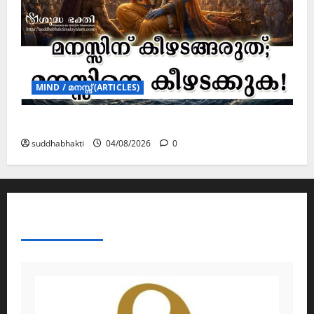
MIND / മനസ്സ് (ARTICLES)
മനസ്സിന് കീഴടങ്ങരുത്; മനസ്സിനെ കീഴടക്കുക!
suddhabhakti
04/08/2026
0
ABOUT AF THEMES