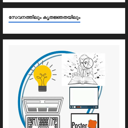
സേവനത്തിലും കൃതജ്ഞതയിലും