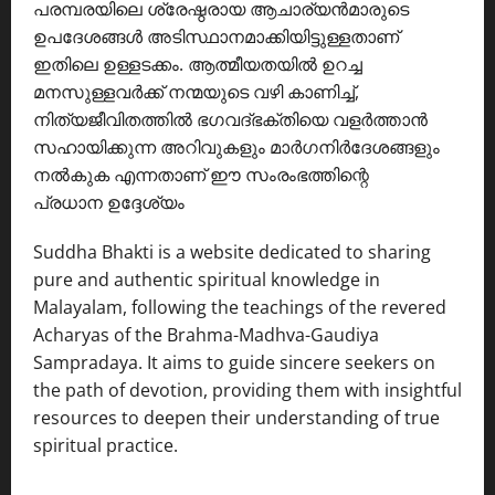
പരമ്പരയിലെ ശ്രേഷ്ഠരായ ആചാര്യൻമാരുടെ
ഉപദേശങ്ങൾ അടിസ്ഥാനമാക്കിയിട്ടുള്ളതാണ്
ഇതിലെ ഉള്ളടക്കം. ആത്മീയതയിൽ ഉറച്ച
മനസുള്ളവർക്ക് നന്മയുടെ വഴി കാണിച്ച്,
നിത്യജീവിതത്തിൽ ഭഗവദ്ഭക്തിയെ വളർത്താൻ
സഹായിക്കുന്ന അറിവുകളും മാർഗനിർദേശങ്ങളും
നൽകുക എന്നതാണ് ഈ സംരംഭത്തിന്റെ
പ്രധാന ഉദ്ദേശ്യം
Suddha Bhakti is a website dedicated to sharing
pure and authentic spiritual knowledge in
Malayalam, following the teachings of the revered
Acharyas of the Brahma-Madhva-Gaudiya
Sampradaya. It aims to guide sincere seekers on
the path of devotion, providing them with insightful
resources to deepen their understanding of true
spiritual practice.