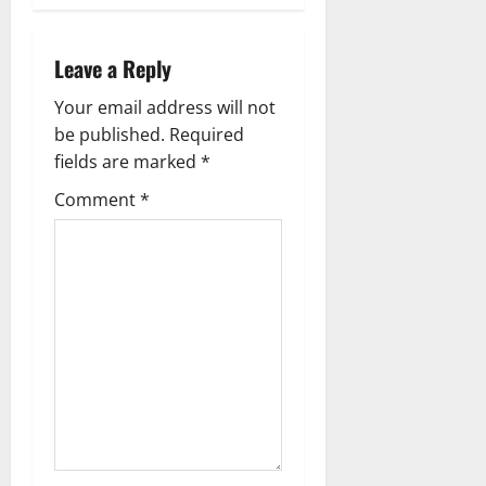
ട
ണ
ക്കു
ങ്ങ
ക
Leave a Reply
ൾ
!
Your email address will not
03/08/202
04/08/202
be published.
Required
0
fields are marked
*
0
Comment
*