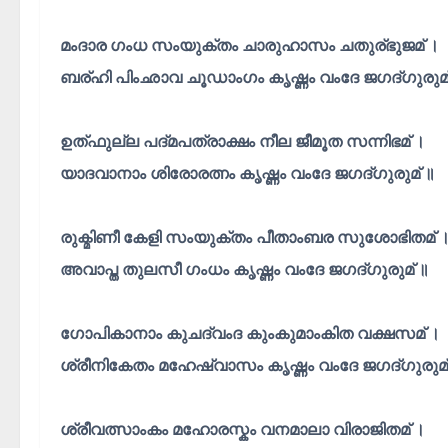
മംദാര ഗംധ സംയുക്തം ചാരുഹാസം ചതുര്ഭുജമ് ।
ബര്ഹി പിംഛാവ ചൂഡാംഗം കൃഷ്ണം വംദേ ജഗദ്ഗുരുമ്
ഉത്ഫുല്ല പദ്മപത്രാക്ഷം നീല ജീമൂത സന്നിഭമ് ।
യാദവാനാം ശിരോരത്നം കൃഷ്ണം വംദേ ജഗദ്ഗുരുമ് ॥
രുക്മിണീ കേളി സംയുക്തം പീതാംബര സുശോഭിതമ് 
അവാപ്ത തുലസീ ഗംധം കൃഷ്ണം വംദേ ജഗദ്ഗുരുമ് ॥
ഗോപികാനാം കുചദ്വംദ കുംകുമാംകിത വക്ഷസമ് ।
ശ്രീനികേതം മഹേഷ്വാസം കൃഷ്ണം വംദേ ജഗദ്ഗുരുമ്
ശ്രീവത്സാംകം മഹോരസ്കം വനമാലാ വിരാജിതമ് ।