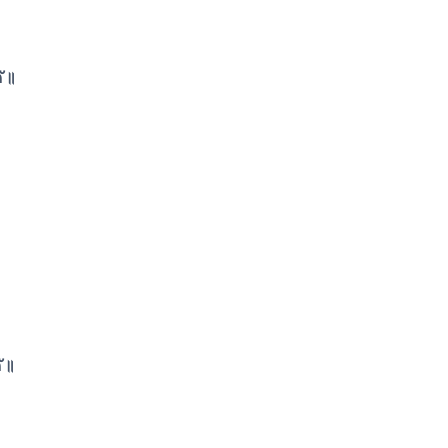
 ॥
।
 ॥