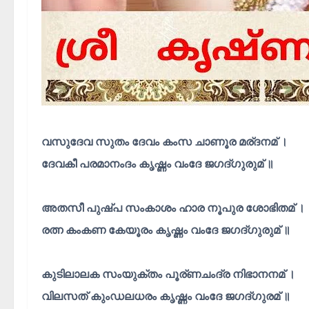
വസുദേവ സുതം ദേവം കംസ ചാണൂര മര്ദനമ് ।
ദേവകീ പരമാനംദം കൃഷ്ണം വംദേ ജഗദ്ഗുരുമ് ॥
അതസീ പുഷ്പ സംകാശം ഹാര നൂപുര ശോഭിതമ് ।
രത്ന കംകണ കേയൂരം കൃഷ്ണം വംദേ ജഗദ്ഗുരുമ് ॥
കുടിലാലക സംയുക്തം പൂര്ണചംദ്ര നിഭാനനമ് ।
വിലസത് കുംഡലധരം കൃഷ്ണം വംദേ ജഗദ്ഗുരമ് ॥