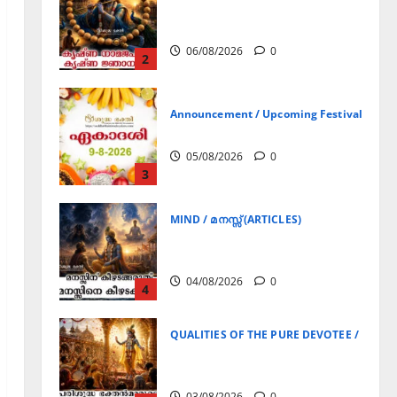
ഏകാദശി
05/08/2026
0
3
MIND / മനസ്സ് (ARTICLES)
മനസ്സിന് കീഴടങ്ങരുത്;
മനസ്സിനെ കീഴടക്കുക!
04/08/2026
0
4
QUALITIES OF THE PURE DEVOTEE / ശുദ്ധ 
പരിശുദ്ധ ഭക്തൻമാരുടെ
ലക്ഷണങ്ങൾ
03/08/2026
0
5
Announcement / Upcoming Festivals
ജൂലൻ യാത്ര
06/08/2026
0