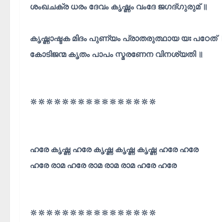
ശംഖചക്ര ധരം ദേവം കൃഷ്ണം വംദേ ജഗദ്ഗുരുമ് ॥
കൃഷ്ണാഷ്ടക മിദം പുണ്യം പ്രാതരുത്ഥായ യഃ പഠേത് 
കോടിജന്മ കൃതം പാപം സ്മരണേന വിനശ്യതി ॥
🔆🔆🔆🔆🔆🔆🔆🔆🔆🔆🔆🔆🔆🔆🔆🔆
ഹരേ കൃഷ്ണ ഹരേ കൃഷ്ണ കൃഷ്ണ കൃഷ്ണ ഹരേ ഹരേ
ഹരേ രാമ ഹരേ രാമ രാമ രാമ ഹരേ ഹരേ
🔆🔆🔆🔆🔆🔆🔆🔆🔆🔆🔆🔆🔆🔆🔆🔆