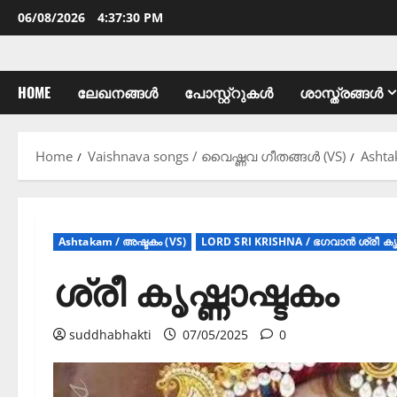
06/08/2026
4:37:31 PM
HOME
ലേഖനങ്ങൾ
പോസ്റ്റ്റുകൾ
ശാസ്ത്രങ്ങൾ
Home
Vaishnava songs / വൈഷ്ണവ ഗീതങ്ങൾ (VS)
Ashta
Ashtakam / അഷ്ടകം (VS)
LORD SRI KRISHNA / ഭഗവാൻ ശ്രീ കൃഷ
ശ്രീ കൃഷ്ണാഷ്ടകം
suddhabhakti
07/05/2025
0