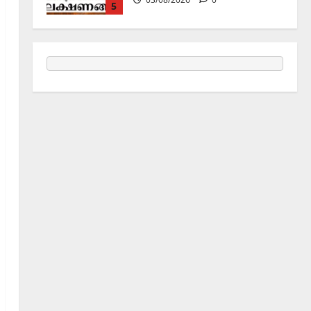
1
Holy Name /ഹരി നാമാമൃതം (Articles)
കൃഷ്ണ നാമജപവും കൃഷ്ണ
ജ്ഞാനവും
06/08/2026
0
2
Announcement / Upcoming Festivals
ഏകാദശി
05/08/2026
0
3
MIND / മനസ്സ് (ARTICLES)
മനസ്സിന് കീഴടങ്ങരുത്;
മനസ്സിനെ കീഴടക്കുക!
04/08/2026
0
4