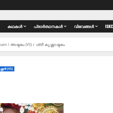
കഥകൾ
പ്രാർത്ഥനകൾ
വിഭവങ്ങൾ
ISK
kam / അഷ്ടകം (VS)
ശ്രീ കൃഷ്ണാഷ്ടകം
്ണൻ (VS)