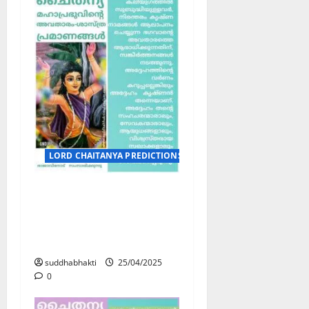
LORD CHAITANYA PREDICTIONS / ശ്രീ ചൈതന്യ മഹാപ്രഭുവിന്
ശ്രീ ചൈതന്യ
മഹാപ്രഭുവിന്റെ
അവതാരം-ശാസ്ത്ര
പ്രമാണങ്ങൾ 6
suddhabhakti
25/04/2025
0