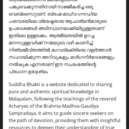
പങ്കുവെക്കുന്നതിനായി സജ്ജീകരിച്ച ഒരു
വെബ്സൈറ്റാണ്. ബ്രഹ്മ-മാധ്വ-ഗൗഡിയ
പരമ്പരയിലെ ശ്രേഷ്ഠരായ ആചാര്യൻമാരുടെ
ഉപദേശങ്ങൾ അടിസ്ഥാനമാക്കിയിട്ടുള്ളതാണ്
ഇതിലെ ഉള്ളടക്കം. ആത്മീയതയിൽ ഉറച്ച
മനസുള്ളവർക്ക് നന്മയുടെ വഴി കാണിച്ച്,
നിത്യജീവിതത്തിൽ ഭഗവദ്ഭക്തിയെ വളർത്താൻ
സഹായിക്കുന്ന അറിവുകളും മാർഗനിർദേശങ്ങളും
നൽകുക എന്നതാണ് ഈ സംരംഭത്തിന്റെ
പ്രധാന ഉദ്ദേശ്യം
Suddha Bhakti is a website dedicated to sharing
pure and authentic spiritual knowledge in
Malayalam, following the teachings of the revered
Acharyas of the Brahma-Madhva-Gaudiya
Sampradaya. It aims to guide sincere seekers on
the path of devotion, providing them with insightful
resources to deepen their understanding of true