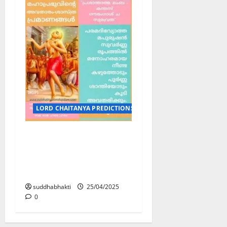
LORD CHAITANYA PREDICTIONS / ശ്രീ ചൈതന്യ മഹാപ്രഭുവിന്
ശ്രീ ചൈതന്യ
മഹാപ്രഭുവിന്റെ
അവതാരം-ശാസ്ത്ര
പ്രമാണങ്ങൾ 6
suddhabhakti
25/04/2025
0