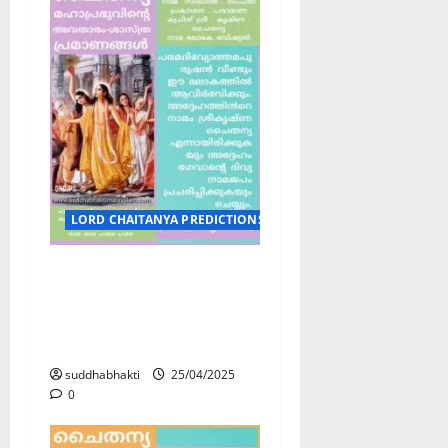
LORD CHAITANYA PREDICTIONS / ശ്രീ ചൈതന്യ മഹാപ്രഭുവിന്
ശ്രീ ചൈതന്യ
മഹാപ്രഭുവിന്റെ
അവതാരം-ശാസ്ത്ര
പ്രമാണങ്ങൾ 6
suddhabhakti
25/04/2025
0