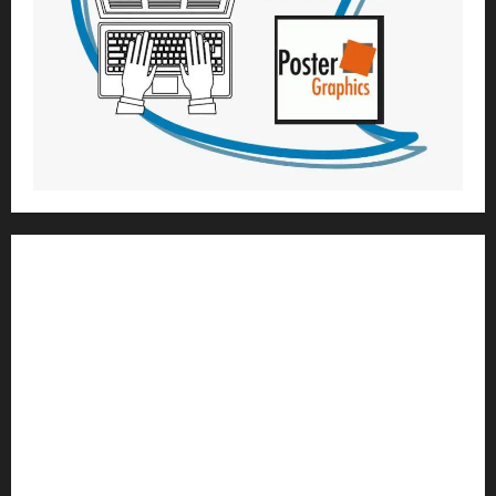
1) ആത്മീയ മാർഗ്ഗനിർദ്ദേശവും മേൽനോട്ടവും:
H.G. ജഗത് സാക്ഷി ദാസ്
Temple President
;- ഇസ്‌കോൺ,
തിരുവനന്തപുരം
2
) ഉള്ളടക്ക സമാഹരണവും ഗ്രാഫിക് ഡിസൈനും:
H.G.ഗുണവാൻ നിതായ് ദാസ്
3) വിവർത്തനവും പ്രൂഫ് റീഡിംഗും :