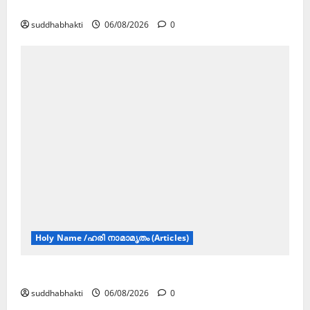
ജൂലൻ യാത്ര
suddhabhakti
06/08/2026
0
Holy Name /ഹരി നാമാമൃതം (Articles)
കൃഷ്ണ നാമജപവും കൃഷ്ണ ജ്ഞാനവും
suddhabhakti
06/08/2026
0