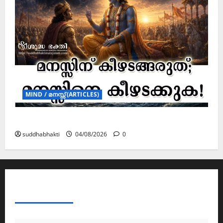
MIND / മനസ്സ് (ARTICLES)
മനസ്സിന് കീഴടങ്ങരുത്; മനസ്സിനെ കീഴടക്കുക!
suddhabhakti
04/08/2026
0
ABOUT AF THEMES