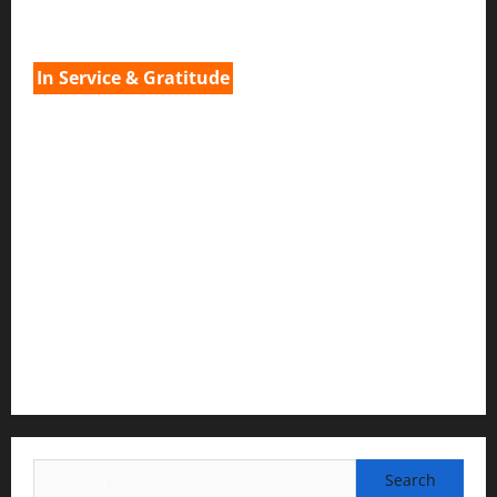
H.G.നവ കിഷോരി ദേവി ദാസി
In Service & Gratitude
1) Spiritual Guidance & Oversight
H G Jagat Sakshi Das
Temple President · ISKCON, Trivandrum
2) Content Compilation & Graphic Design:
H.G.Gunavannitai Dās
3) Translation & Proofreading:
H.G.Nava Kisori Devi Dasi