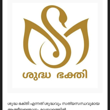
ശുദ്ധ ഭക്തി എന്നത് ശുദ്ധവും സത്യസന്ധവുമായ
ആത്മീയജ്ഞാനം മലയാളത്തിൽ