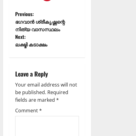
ന
MIND / മനസ
വും
05/08/202
മ
Previous:
0
ന
ഭഗവാൻ ശ്രീകൃഷ്ണന്റെ
06/08/202
സ്സി
നിത്യ വാസസ്ഥലം
ന്
0
4
Next:
കീ
ലക്ഷ്മി കടാക്ഷം
ഴ
QUALITIES
പ
ട
രി
ങ്ങ
ശു
രു
ദ്ധ
ത്
Leave a Reply
5
ഭ
;
Your email address will not
ക്ത
മ
ൻ
ന
be published.
Required
മാ
സ്സി
fields are marked
*
രു
നെ
Comment
*
ടെ
കീ
ല
ഴ
ക്ഷ
ട
ണ
ക്കു