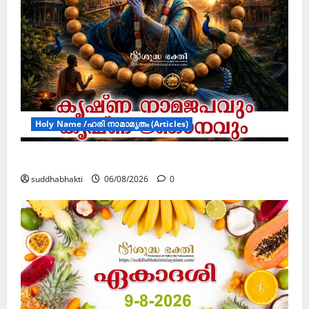
Holy Name /ഹരി നാമാമൃതം (Articles)
കൃഷ്ണ നാമജപവും കൃഷ്ണ ജ്ഞാനവും
suddhabhakti
06/08/2026
0