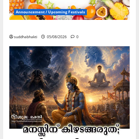
Announcement / Upcoming Festivals
ഏകാദശി
suddhabhakti
05/08/2026
0