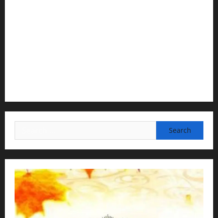
Temple President · ISKCON, Trivandrum
2) Content Compilation & Graphic Design:
H.G.Gunavannitai Dās
3) Translation & Proofreading:
H.G.Nava Kisori Devi Dasi