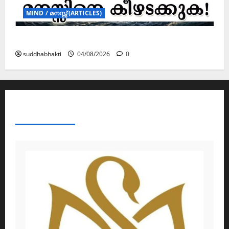
MIND / മനസ്സ് (ARTICLES)
മനസ്സിന് കീഴടങ്ങരുത്; മനസ്സിനെ കീഴടക്കുക!
suddhabhakti
04/08/2026
0
ABOUT AF THEMES