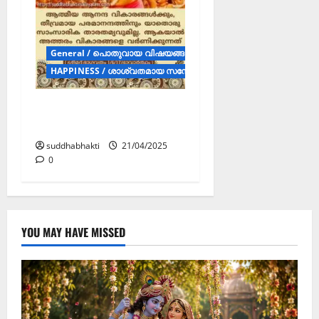
General / പൊതുവായ വിഷയങ്ങള്‍ (Posters)
HAPPINESS / ശാശ്വതമായ സന്തോഷം (POSTERS)
ശാശ്വതമായ
സന്തോഷം
suddhabhakti
21/04/2025
0
YOU MAY HAVE MISSED