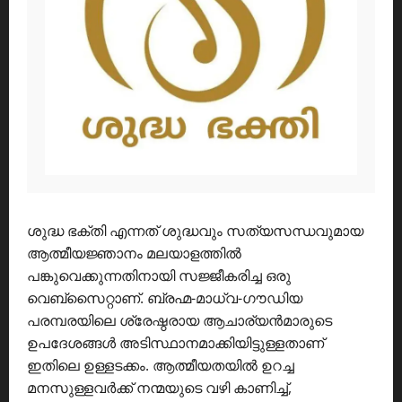
ശുദ്ധ ഭക്തി എന്നത് ശുദ്ധവും സത്യസന്ധവുമായ
ആത്മീയജ്ഞാനം മലയാളത്തിൽ
പങ്കുവെക്കുന്നതിനായി സജ്ജീകരിച്ച ഒരു
വെബ്സൈറ്റാണ്. ബ്രഹ്മ-മാധ്വ-ഗൗഡിയ
പരമ്പരയിലെ ശ്രേഷ്ഠരായ ആചാര്യൻമാരുടെ
ഉപദേശങ്ങൾ അടിസ്ഥാനമാക്കിയിട്ടുള്ളതാണ്
ഇതിലെ ഉള്ളടക്കം. ആത്മീയതയിൽ ഉറച്ച
മനസുള്ളവർക്ക് നന്മയുടെ വഴി കാണിച്ച്,