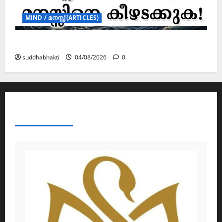
MIND / മനസ്സ് (ARTICLES)
മനസ്സിന് കീഴടങ്ങരുത്; മനസ്സിനെ കീഴടക്കുക!
suddhabhakti
04/08/2026
0
ABOUT AF THEMES