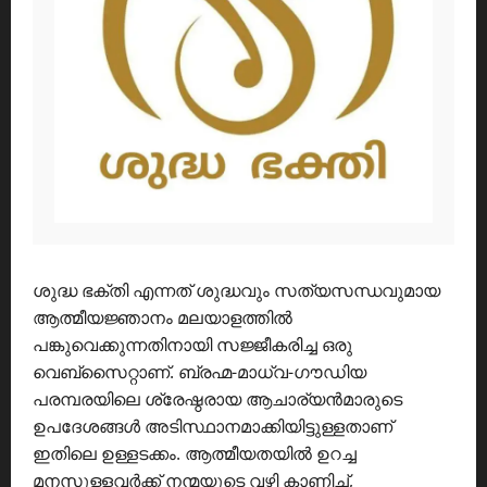
ശുദ്ധ ഭക്തി എന്നത് ശുദ്ധവും സത്യസന്ധവുമായ
ആത്മീയജ്ഞാനം മലയാളത്തിൽ
പങ്കുവെക്കുന്നതിനായി സജ്ജീകരിച്ച ഒരു
വെബ്സൈറ്റാണ്. ബ്രഹ്മ-മാധ്വ-ഗൗഡിയ
പരമ്പരയിലെ ശ്രേഷ്ഠരായ ആചാര്യൻമാരുടെ
ഉപദേശങ്ങൾ അടിസ്ഥാനമാക്കിയിട്ടുള്ളതാണ്
ഇതിലെ ഉള്ളടക്കം. ആത്മീയതയിൽ ഉറച്ച
മനസുള്ളവർക്ക് നന്മയുടെ വഴി കാണിച്ച്,