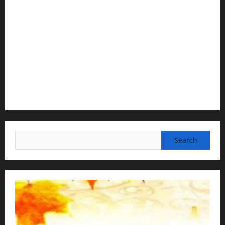
Temple President · ISKCON, Trivandrum
2) Content Compilation & Graphic Design:
H.G.Gunavannitai Dās
3) Translation & Proofreading:
H.G.Nava Kisori Devi Dasi