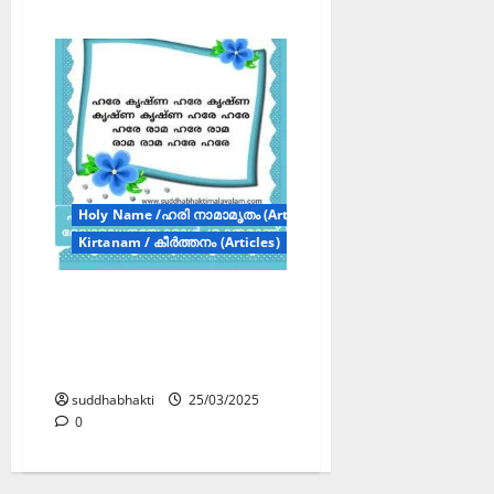
Holy Name /ഹരി നാമാമൃതം (Articles)
Kirtanam / കീർത്തനം (Articles)
ഹരേകൃഷ്ണ മന്ത്രം
ചൊല്ലുന്നത്
ദേവാരാധനയേക്കാൾ
ശക്തമാണ്
suddhabhakti
25/03/2025
0