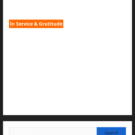
3) വിവർത്തനവും പ്രൂഫ് റീഡിംഗും :
H.G.നവ കിഷോരി ദേവി ദാസി
In Service & Gratitude
1) Spiritual Guidance & Oversight
H G Jagat Sakshi Das
Temple President · ISKCON, Trivandrum
2) Content Compilation & Graphic Design:
H.G.Gunavannitai Dās
3) Translation & Proofreading:
H.G.Nava Kisori Devi Dasi