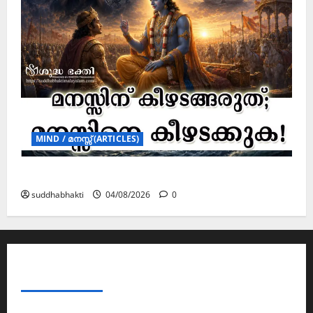
MIND / മനസ്സ് (ARTICLES)
മനസ്സിന് കീഴടങ്ങരുത്; മനസ്സിനെ കീഴടക്കുക!
suddhabhakti
04/08/2026
0
ABOUT AF THEMES