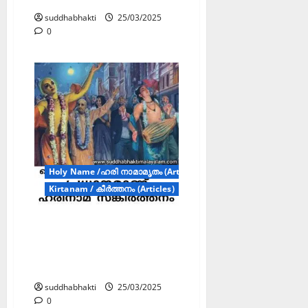
suddhabhakti
25/03/2025
0
Holy Name /ഹരി നാമാമൃതം (Articles)
Kirtanam / കീർത്തനം (Articles)
വൈദിക
ആചാരങ്ങളേക്കാൾ
പ്രധാനമാണ് ഹരിനാമ
സങ്കീർത്തനം
suddhabhakti
25/03/2025
0