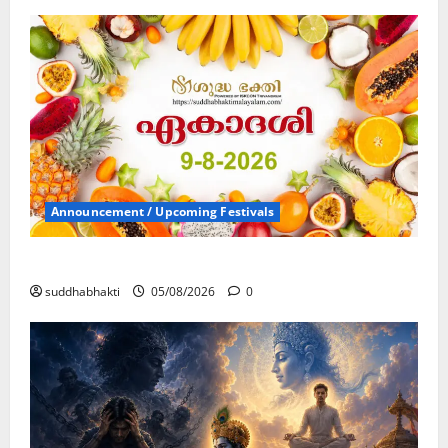
Announcement / Upcoming Festivals
ഏകാദശി
suddhabhakti
05/08/2026
0