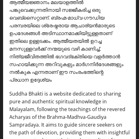
ആത്മീയജ്ഞാനം മലയാളത്തിൽ
പങ്കുവെക്കുന്നതിനായി സജ്ജീകരിച്ച ഒരു
വെബ്സൈറ്റാണ്. ബ്രഹ്മ-മാധ്വ-ഗൗഡിയ
പരമ്പരയിലെ ശ്രേഷ്ഠരായ ആചാര്യൻമാരുടെ
ഉപദേശങ്ങൾ അടിസ്ഥാനമാക്കിയിട്ടുള്ളതാണ്
ഇതിലെ ഉള്ളടക്കം. ആത്മീയതയിൽ ഉറച്ച
മനസുള്ളവർക്ക് നന്മയുടെ വഴി കാണിച്ച്,
നിത്യജീവിതത്തിൽ ഭഗവദ്ഭക്തിയെ വളർത്താൻ
സഹായിക്കുന്ന അറിവുകളും മാർഗനിർദേശങ്ങളും
നൽകുക എന്നതാണ് ഈ സംരംഭത്തിന്റെ
പ്രധാന ഉദ്ദേശ്യം
Suddha Bhakti is a website dedicated to sharing
pure and authentic spiritual knowledge in
Malayalam, following the teachings of the revered
Acharyas of the Brahma-Madhva-Gaudiya
Sampradaya. It aims to guide sincere seekers on
the path of devotion, providing them with insightful