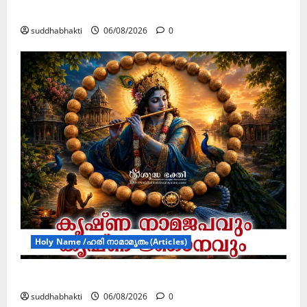
ജൂലൻ യാത്ര
suddhabhakti
06/08/2026
0
Holy Name /ഹരി നാമാമൃതം (Articles)
കൃഷ്ണ നാമജപവും കൃഷ്ണ ജ്ഞാനവും
suddhabhakti
06/08/2026
0