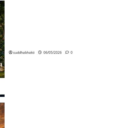
മന്മനാ ഭവ: ഭഗവദ്‌ഗീതയിലെ പരമരഹസ്യം
suddhabhakti
06/05/2026
0