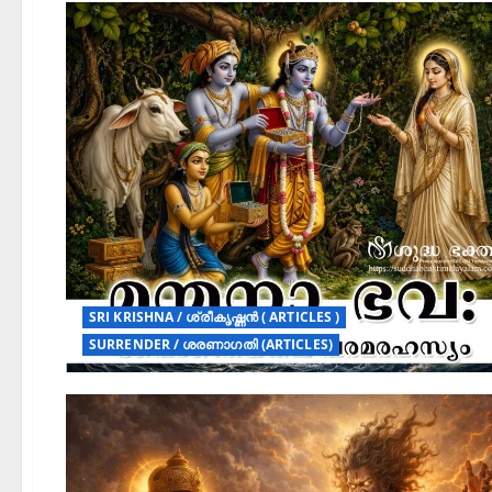
SRI KRISHNA / ശ്രീകൃഷ്ണൻ ( ARTICLES )
SURRENDER / ശരണാഗതി (ARTICLES)