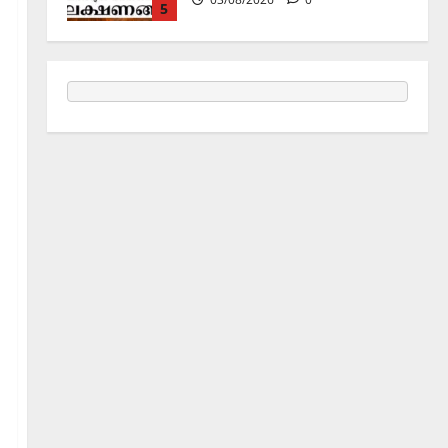
1
Holy Name /ഹരി നാമാമൃതം (Articles)
കൃഷ്ണ നാമജപവും കൃഷ്ണ
ജ്ഞാനവും
06/08/2026
0
2
Announcement / Upcoming Festivals
ഏകാദശി
05/08/2026
0
3
MIND / മനസ്സ് (ARTICLES)
മനസ്സിന് കീഴടങ്ങരുത്;
മനസ്സിനെ കീഴടക്കുക!
04/08/2026
0
4