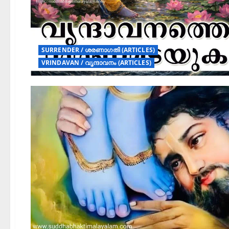
SURRENDER / ശരണാഗതി (ARTICLES)
VRINDAVAN / വൃന്ദാവനം (ARTICLES)