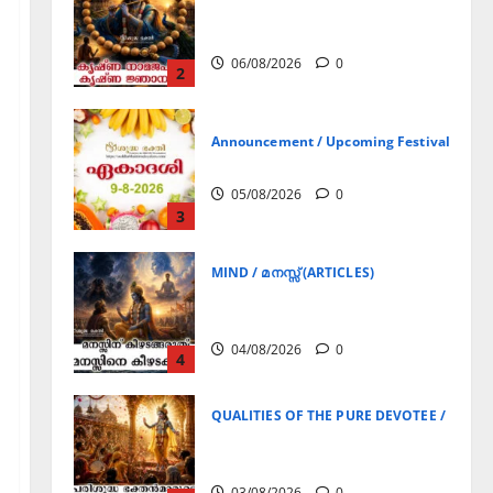
Announcement / Upcoming Festivals
ഏകാദശി
05/08/2026
0
3
MIND / മനസ്സ് (ARTICLES)
മനസ്സിന് കീഴടങ്ങരുത്;
മനസ്സിനെ കീഴടക്കുക!
04/08/2026
0
4
QUALITIES OF THE PURE DEVOTEE / ശുദ്ധ 
പരിശുദ്ധ ഭക്തൻമാരുടെ
ലക്ഷണങ്ങൾ
03/08/2026
0
5
Announcement / Upcoming Festivals
ജൂലൻ യാത്ര
06/08/2026
0