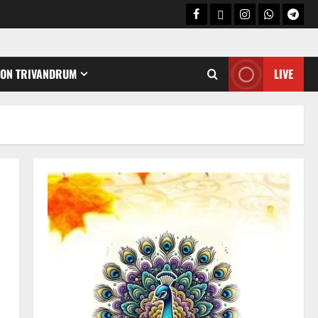
CON TRIVANDRUM
LIVE
Holy Name /ഹരി നാമാമൃതം (Articles)
കൃഷ്ണ നാമജപവും കൃഷ്ണ
ജ്ഞാനവും
06/08/2026
0
2
Announcement / Upcoming Festivals
ഏകാദശി
05/08/2026
0
3
MIND / മനസ്സ് (ARTICLES)
മനസ്സിന് കീഴടങ്ങരുത്;
മനസ്സിനെ കീഴടക്കുക!
04/08/2026
0