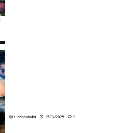
ഭഗവാൻ ശ്രീകൃഷ്ണൻ്റെ പാദപദ്മങ്ങളിൽ അഭയം
പ്രാപിച്ചതിൻ്റെ മഹത്വം
suddhabhakti
15/04/2025
0