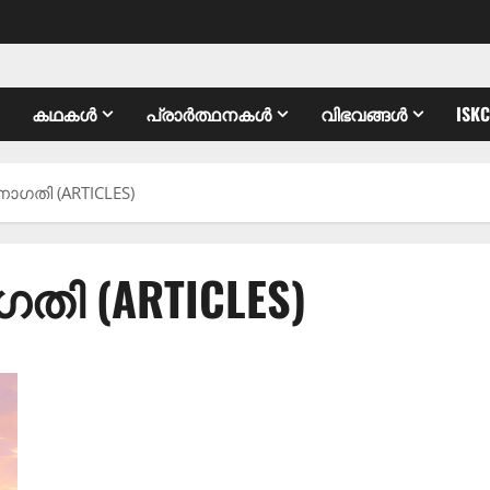
കഥകൾ
പ്രാർത്ഥനകൾ
വിഭവങ്ങൾ
ISK
ാഗതി (ARTICLES)
തി (ARTICLES)