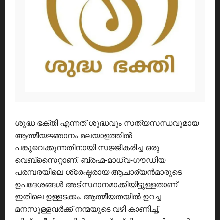
ശുദ്ധ ഭക്തി എന്നത് ശുദ്ധവും സത്യസന്ധവുമായ
ആത്മീയജ്ഞാനം മലയാളത്തിൽ
പങ്കുവെക്കുന്നതിനായി സജ്ജീകരിച്ച ഒരു
വെബ്സൈറ്റാണ്. ബ്രഹ്മ-മാധ്വ-ഗൗഡിയ
പരമ്പരയിലെ ശ്രേഷ്ഠരായ ആചാര്യൻമാരുടെ
ഉപദേശങ്ങൾ അടിസ്ഥാനമാക്കിയിട്ടുള്ളതാണ്
ഇതിലെ ഉള്ളടക്കം. ആത്മീയതയിൽ ഉറച്ച
മനസുള്ളവർക്ക് നന്മയുടെ വഴി കാണിച്ച്,