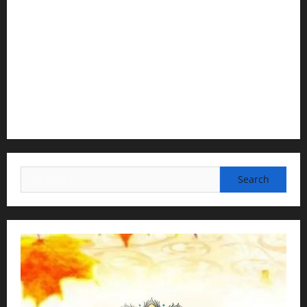
2) Content Compilation & Graphic Design:
H.G.Gunavannitai Dās
3) Translation & Proofreading:
H.G.Nava Kisori Devi Dasi