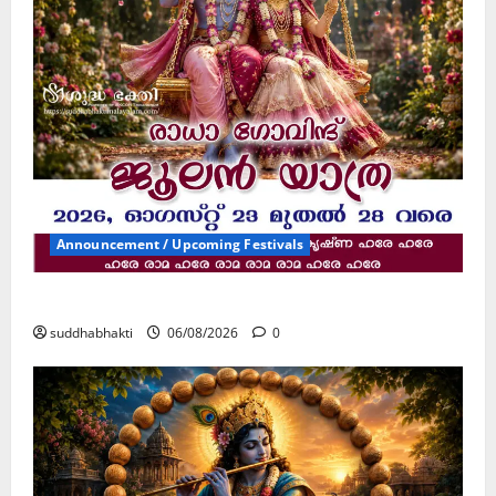
!
04/08/202
0
Announcement / Upcoming Festivals
ജൂലൻ യാത്ര
suddhabhakti
06/08/2026
0