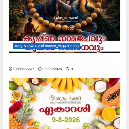
Holy Name /ഹരി നാമാമൃതം (Articles)
കൃഷ്ണ നാമജപവും കൃഷ്ണ ജ്ഞാനവും
suddhabhakti
06/08/2026
0