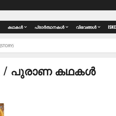
കഥകൾ
പ്രാർത്ഥനകൾ
വിഭവങ്ങൾ
ISK
STORY)
ANA / പുരാണ കഥകൾ