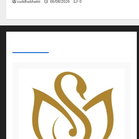
suddhabhakti
06/08/2026
0
ABOUT AF THEMES