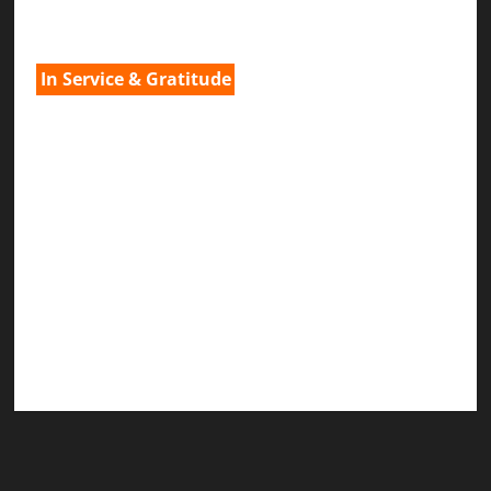
H.G.നവ കിഷോരി ദേവി ദാസി
In Service & Gratitude
1) Spiritual Guidance & Oversight
H G Jagat Sakshi Das
Temple President · ISKCON, Trivandrum
2) Content Compilation & Graphic Design:
H.G.Gunavannitai Dās
3) Translation & Proofreading:
H.G.Nava Kisori Devi Dasi