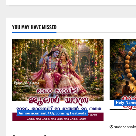
YOU MAY HAVE MISSED
Holy Name 
Announcement / Upcoming Festivals
കൃഷ്ണ നാ
suddhabhakt
ജൂലൻ യാത്ര