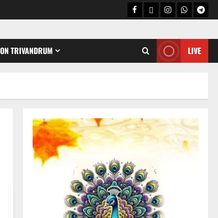
CON TRIVANDRUM
LIVE
Holy Name /ഹരി നാമാമൃതം (Articles)
കൃഷ്ണ നാമജപവും കൃഷ്ണ
ജ്ഞാനവും
06/08/2026
0
2
Announcement / Upcoming Festivals
ഏകാദശി
05/08/2026
0
3