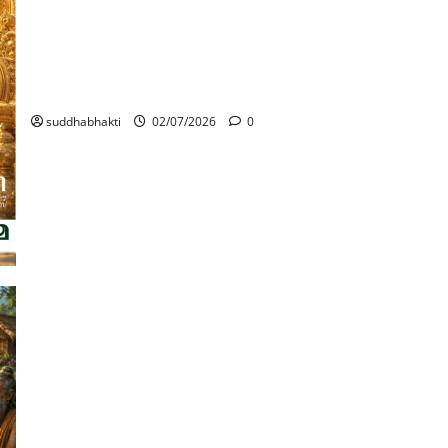
ആദരവ് നൽകുന്നതിന്റെ മഹിമ
suddhabhakti
02/07/2026
0
ആരാണ് യഥാർത്ഥ ശ്രേഷ്ഠഭക്തൻ? ഒരു വിശദീകരണം