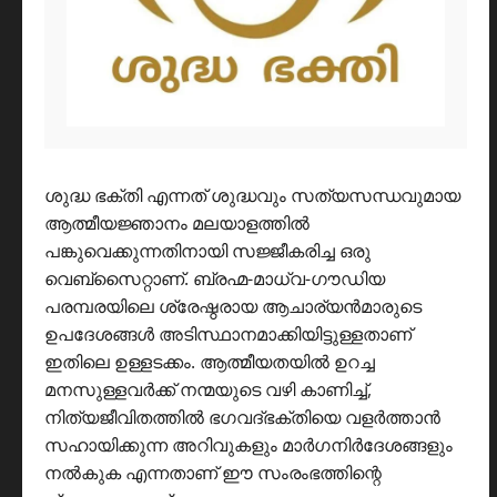
ശുദ്ധ ഭക്തി എന്നത് ശുദ്ധവും സത്യസന്ധവുമായ
ആത്മീയജ്ഞാനം മലയാളത്തിൽ
പങ്കുവെക്കുന്നതിനായി സജ്ജീകരിച്ച ഒരു
വെബ്സൈറ്റാണ്. ബ്രഹ്മ-മാധ്വ-ഗൗഡിയ
പരമ്പരയിലെ ശ്രേഷ്ഠരായ ആചാര്യൻമാരുടെ
ഉപദേശങ്ങൾ അടിസ്ഥാനമാക്കിയിട്ടുള്ളതാണ്
ഇതിലെ ഉള്ളടക്കം. ആത്മീയതയിൽ ഉറച്ച
മനസുള്ളവർക്ക് നന്മയുടെ വഴി കാണിച്ച്,
നിത്യജീവിതത്തിൽ ഭഗവദ്ഭക്തിയെ വളർത്താൻ
സഹായിക്കുന്ന അറിവുകളും മാർഗനിർദേശങ്ങളും
നൽകുക എന്നതാണ് ഈ സംരംഭത്തിന്റെ