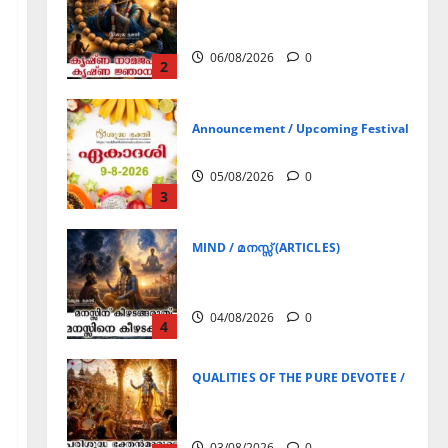
കൃഷ്ണ നാമജപവും കൃഷ്ണ
ജ്ഞാനവും
06/08/2026
0
2
Announcement / Upcoming Festivals
ഏകാദശി
05/08/2026
0
3
MIND / മനസ്സ് (ARTICLES)
മനസ്സിന് കീഴടങ്ങരുത്;
മനസ്സിനെ കീഴടക്കുക!
04/08/2026
0
4
QUALITIES OF THE PURE DEVOTEE / ശുദ്ധ 
പരിശുദ്ധ ഭക്തൻമാരുടെ
ലക്ഷണങ്ങൾ
03/08/2026
0