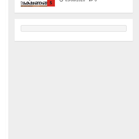
5
Announcement / Upcoming Festivals
ജൂലൻ യാത്ര
06/08/2026
0
1
Holy Name /ഹരി നാമാമൃതം (Articles)
കൃഷ്ണ നാമജപവും കൃഷ്ണ
ജ്ഞാനവും
06/08/2026
0
2
Announcement / Upcoming Festivals
ഏകാദശി
05/08/2026
0
3