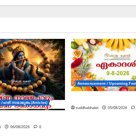
Announcement / Upcoming Fest
ഏകാദശി
/ഹരി നാമാമൃതം (Articles)
suddhabhakti
05/08/2026
മജപവും കൃഷ്ണ ജ്ഞാനവും
i
06/08/2026
0