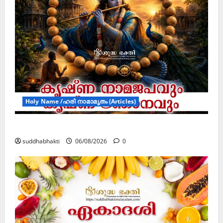
Holy Name /ഹരി നാമാമൃതം (Articles)
കൃഷ്ണ നാമജപവും കൃഷ്ണ ജ്ഞാനവും
suddhabhakti
06/08/2026
0