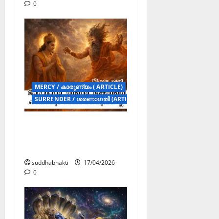
0
MERCY / കാരുണ്യം ( ARTICLE)
SURRENDER / ശരണാഗതി (ARTICLES)
ഭഗവാൻ തന്റെ ഭക്തരെ
ഒരിക്കലും
കൈവെടിയുകയില്ല
suddhabhakti
17/04/2026
0