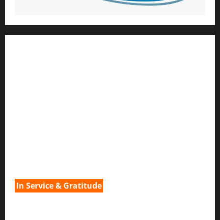
1) ആത്മീയ മാർഗ്ഗനിർദ്ദേശവും മേൽനോട്ടവും:
H.G. ജഗത് സാക്ഷി ദാസ്
Temple President
;- ഇസ്‌കോൺ,
തിരുവനന്തപുരം
2
) ഉള്ളടക്ക സമാഹരണവും ഗ്രാഫിക് ഡിസൈനും:
H.G.ഗുണവാൻ നിതായ് ദാസ്
3) വിവർത്തനവും പ്രൂഫ് റീഡിംഗും :
H.G.നവ കിഷോരി ദേവി ദാസി
In Service & Gratitude
1) Spiritual Guidance & Oversight