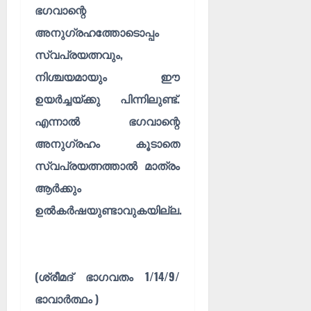
ൾ
!
ഭഗവാന്റെ
അനുഗ്രഹത്തോടൊപ്പം
03/08/202
04/08/202
സ്വപ്രയത്നവും,
0
0
നിശ്ചയമായും ഈ
ഉയർച്ചയ്ക്കു പിന്നിലുണ്ട്.
എന്നാൽ ഭഗവാന്റെ
അനുഗ്രഹം കൂടാതെ
സ്വപ്രയത്നത്താൽ മാത്രം
ആർക്കും
ഉൽകർഷയുണ്ടാവുകയില്ല.
(ശ്രീമദ് ഭാഗവതം 1/14/9/
ഭാവാർത്ഥം )