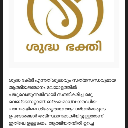
ശുദ്ധ ഭക്തി എന്നത് ശുദ്ധവും സത്യസന്ധവുമായ
ആത്മീയജ്ഞാനം മലയാളത്തിൽ
പങ്കുവെക്കുന്നതിനായി സജ്ജീകരിച്ച ഒരു
വെബ്സൈറ്റാണ്. ബ്രഹ്മ-മാധ്വ-ഗൗഡിയ
പരമ്പരയിലെ ശ്രേഷ്ഠരായ ആചാര്യൻമാരുടെ
ഉപദേശങ്ങൾ അടിസ്ഥാനമാക്കിയിട്ടുള്ളതാണ്
ഇതിലെ ഉള്ളടക്കം. ആത്മീയതയിൽ ഉറച്ച