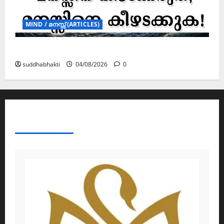
MIND / മനസ്സ് (ARTICLES)
മനസ്സിന് കീഴടങ്ങരുത്; മനസ്സിനെ കീഴടക്കുക!
suddhabhakti
04/08/2026
0
ABOUT AF THEMES