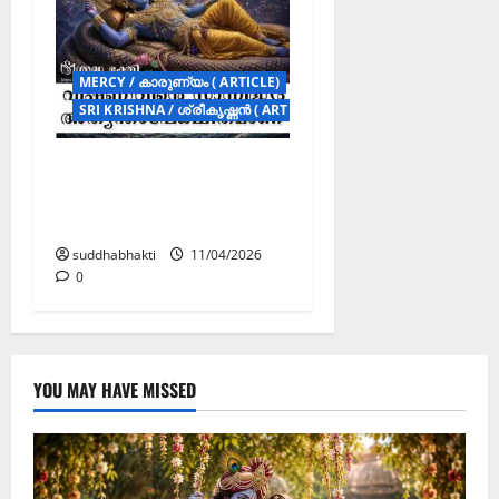
MERCY / കാരുണ്യം ( ARTICLE)
SRI KRISHNA / ശ്രീകൃഷ്ണൻ ( ARTICLES )
വിഷ്ണുവിന്റെ
സാന്നിദ്ധ്യം
അത്യന്താപേക്ഷിതമാണ്
suddhabhakti
11/04/2026
0
YOU MAY HAVE MISSED