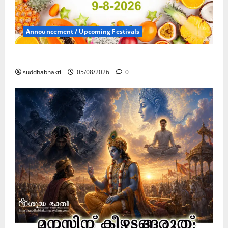
Announcement / Upcoming Festivals
ഏകാദശി
suddhabhakti
05/08/2026
0