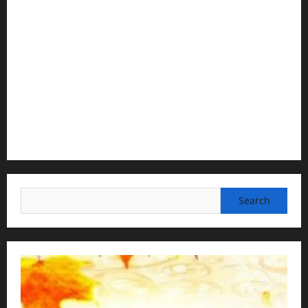
H G Jagat Sakshi Das
Temple President · ISKCON, Trivandrum
2) Content Compilation & Graphic Design:
H.G.Gunavannitai Dās
3) Translation & Proofreading:
H.G.Nava Kisori Devi Dasi