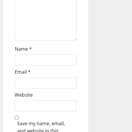
ങ്ങ
ക
ൾ
!
03/08/202
04/08/202
0
0
Name
*
Email
*
Website
Save my name, email,
and website in this