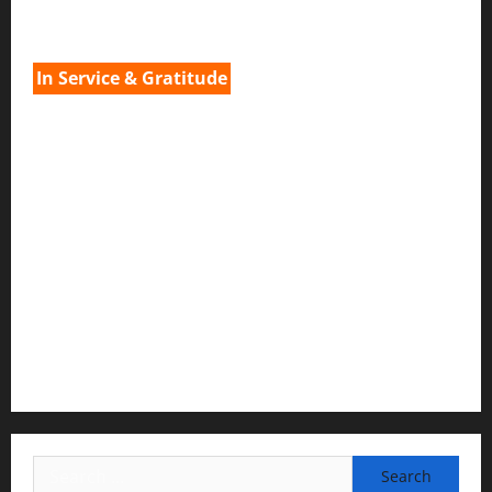
H.G.നവ കിഷോരി ദേവി ദാസി
In Service & Gratitude
1) Spiritual Guidance & Oversight
H G Jagat Sakshi Das
Temple President · ISKCON, Trivandrum
2) Content Compilation & Graphic Design:
H.G.Gunavannitai Dās
3) Translation & Proofreading:
H.G.Nava Kisori Devi Dasi