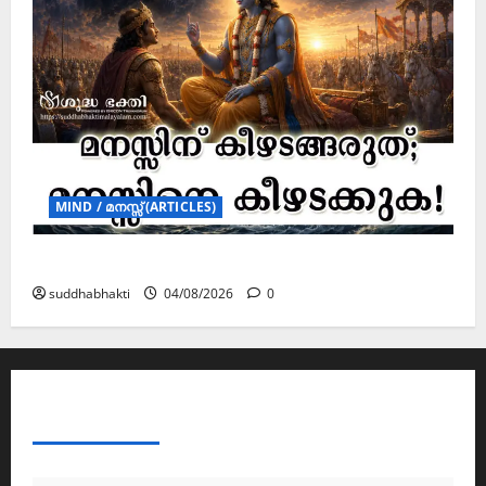
MIND / മനസ്സ് (ARTICLES)
മനസ്സിന് കീഴടങ്ങരുത്; മനസ്സിനെ കീഴടക്കുക!
suddhabhakti
04/08/2026
0
ABOUT AF THEMES