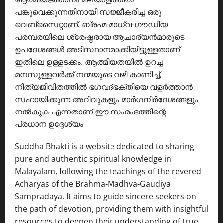
പങ്കുവെക്കുന്നതിനായി സജ്ജീകരിച്ച ഒരു
വെബ്സൈറ്റാണ്. ബ്രഹ്മ-മാധ്വ-ഗൗഡിയ
പരമ്പരയിലെ ശ്രേഷ്ഠരായ ആചാര്യൻമാരുടെ
ഉപദേശങ്ങൾ അടിസ്ഥാനമാക്കിയിട്ടുള്ളതാണ്
ഇതിലെ ഉള്ളടക്കം. ആത്മീയതയിൽ ഉറച്ച
മനസുള്ളവർക്ക് നന്മയുടെ വഴി കാണിച്ച്,
നിത്യജീവിതത്തിൽ ഭഗവദ്ഭക്തിയെ വളർത്താൻ
സഹായിക്കുന്ന അറിവുകളും മാർഗനിർദേശങ്ങളും
നൽകുക എന്നതാണ് ഈ സംരംഭത്തിന്റെ
പ്രധാന ഉദ്ദേശ്യം
Suddha Bhakti is a website dedicated to sharing
pure and authentic spiritual knowledge in
Malayalam, following the teachings of the revered
Acharyas of the Brahma-Madhva-Gaudiya
Sampradaya. It aims to guide sincere seekers on
the path of devotion, providing them with insightful
resources to deepen their understanding of true