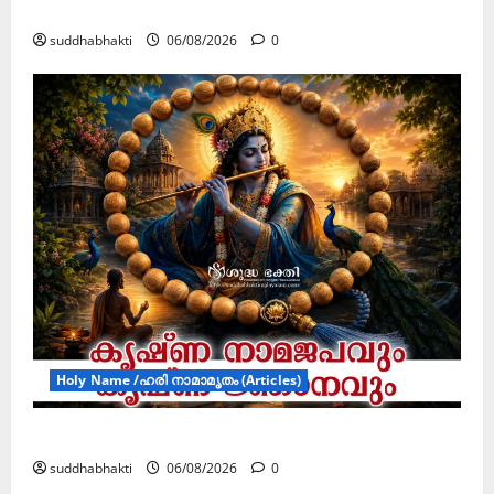
ജൂലൻ യാത്ര
suddhabhakti
06/08/2026
0
Holy Name /ഹരി നാമാമൃതം (Articles)
കൃഷ്ണ നാമജപവും കൃഷ്ണ ജ്ഞാനവും
suddhabhakti
06/08/2026
0