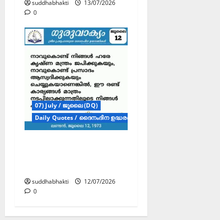
suddhabhakti
13/07/2026
0
07) July / ജൂലൈ (DQ)
Daily Quotes / ദൈനംദിന ഉദ്ധരണികൾ
ഗുരുവാക്യം –
ദൈനംദിന ഉദ്ധരണികൾ
– ജൂലൈ 12
suddhabhakti
12/07/2026
0