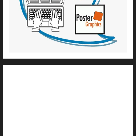
1) ആത്മീയ മാർഗ്ഗനിർദ്ദേശവും മേൽനോട്ടവും:
H.G. ജഗത് സാക്ഷി ദാസ്
Temple President
;- ഇസ്‌കോൺ,
തിരുവനന്തപുരം
2
) ഉള്ളടക്ക സമാഹരണവും ഗ്രാഫിക് ഡിസൈനും:
H.G.ഗുണവാൻ നിതായ് ദാസ്
3) വിവർത്തനവും പ്രൂഫ് റീഡിംഗും :