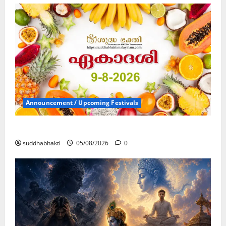
Announcement / Upcoming Festivals
ഏകാദശി
suddhabhakti
05/08/2026
0