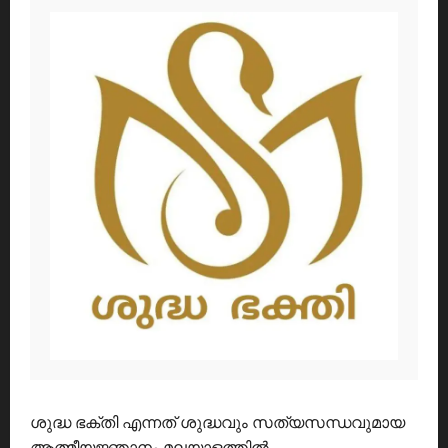
ശുദ്ധ ഭക്തി എന്നത് ശുദ്ധവും സത്യസന്ധവുമായ
ആത്മീയജ്ഞാനം മലയാളത്തിൽ