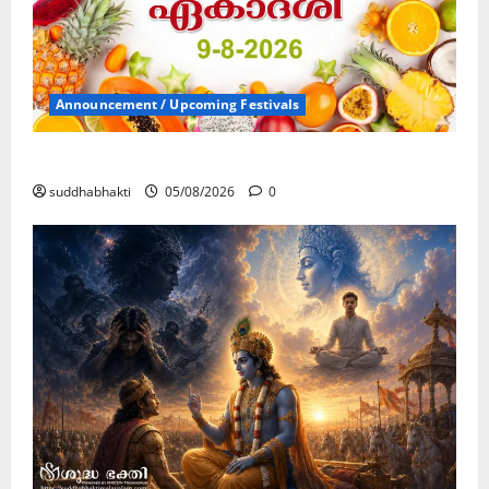
Announcement / Upcoming Festivals
ഏകാദശി
suddhabhakti
05/08/2026
0