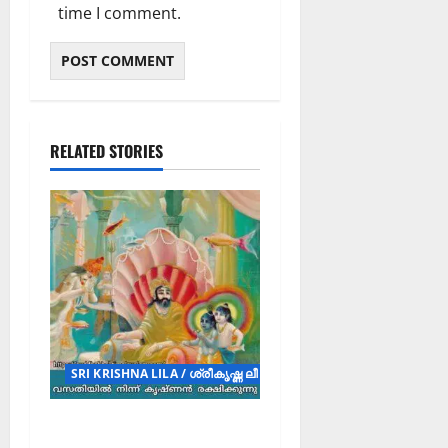
time I comment.
RELATED STORIES
SRI KRISHNA LILA / ശ്രീകൃഷ്ണ ലീല (STORY)
നന്ദമഹാരാജാവിനെ