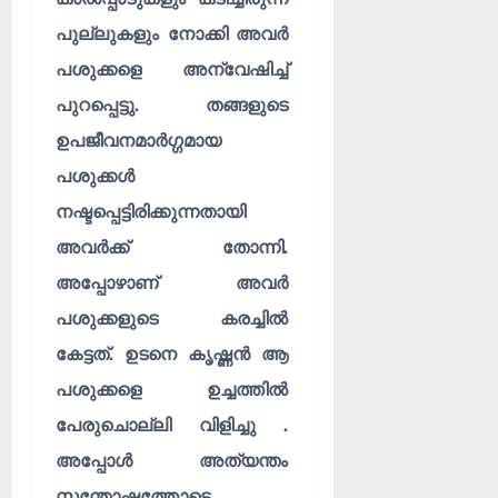
ൾ
!
പുല്ലുകളും നോക്കി അവർ
03/08/202
04/08/202
പശുക്കളെ അന്വേഷിച്ച്
0
പുറപ്പെട്ടു. തങ്ങളുടെ
0
ഉപജീവനമാർഗ്ഗമായ
പശുക്കൾ
നഷ്ടപ്പെട്ടിരിക്കുന്നതായി
അവർക്ക് തോന്നി.
അപ്പോഴാണ് അവർ
പശുക്കളുടെ കരച്ചിൽ
കേട്ടത്. ഉടനെ കൃഷ്ണൻ ആ
പശുക്കളെ ഉച്ചത്തിൽ
പേരുചൊല്ലി വിളിച്ചു .
അപ്പോൾ അത്യന്തം
സന്തോഷത്തോടെ