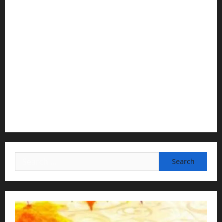
1) Spiritual Guidance & Oversight
H G Jagat Sakshi Das
Temple President · ISKCON, Trivandrum
2) Content Compilation & Graphic Design:
H.G.Gunavannitai Dās
3) Translation & Proofreading:
H.G.Nava Kisori Devi Dasi