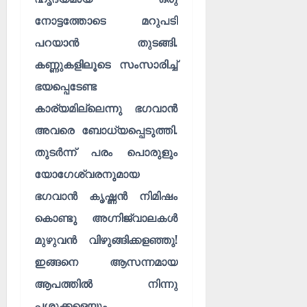
നോട്ടത്തോടെ മറുപടി
പറയാൻ തുടങ്ങി.
കണ്ണുകളിലൂടെ സംസാരിച്ച്
ഭയപ്പെടേണ്ട
കാര്യമില്ലെന്നു ഭഗവാൻ
അവരെ ബോധ്യപ്പെടുത്തി.
തുടർന്ന് പരം പൊരുളും
യോഗേശ്വരനുമായ
ഭഗവാൻ കൃഷ്ണൻ നിമിഷം
കൊണ്ടു അഗ്നിജ്വാലകൾ
മുഴുവൻ വിഴുങ്ങിക്കളഞ്ഞു!
ഇങ്ങനെ ആസന്നമായ
ആപത്തിൽ നിന്നു
പശുക്കളെയും