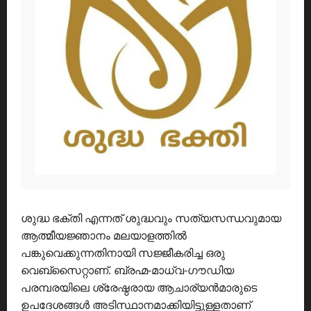
ശുദ്ധ ഭക്തി എന്നത് ശുദ്ധവും സത്യസന്ധവുമായ
ആത്മീയജ്ഞാനം മലയാളത്തിൽ
പങ്കുവെക്കുന്നതിനായി സജ്ജീകരിച്ച ഒരു
വെബ്സൈറ്റാണ്. ബ്രഹ്മ-മാധ്വ-ഗൗഡിയ
പരമ്പരയിലെ ശ്രേഷ്ഠരായ ആചാര്യൻമാരുടെ
ഉപദേശങ്ങൾ അടിസ്ഥാനമാക്കിയിട്ടുള്ളതാണ്