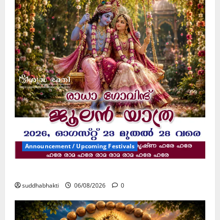
Announcement / Upcoming Festivals
ജൂലൻ യാത്ര
suddhabhakti
06/08/2026
0