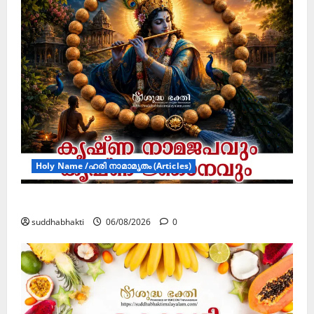
Holy Name /ഹരി നാമാമൃതം (Articles)
കൃഷ്ണ നാമജപവും കൃഷ്ണ ജ്ഞാനവും
suddhabhakti
06/08/2026
0