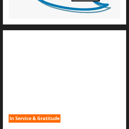
1) ആത്മീയ മാർഗ്ഗനിർദ്ദേശവും മേൽനോട്ടവും:
H.G. ജഗത് സാക്ഷി ദാസ്
Temple President
;- ഇസ്‌കോൺ,
തിരുവനന്തപുരം
2
) ഉള്ളടക്ക സമാഹരണവും ഗ്രാഫിക് ഡിസൈനും:
H.G.ഗുണവാൻ നിതായ് ദാസ്
3) വിവർത്തനവും പ്രൂഫ് റീഡിംഗും :
H.G.നവ കിഷോരി ദേവി ദാസി
In Service & Gratitude