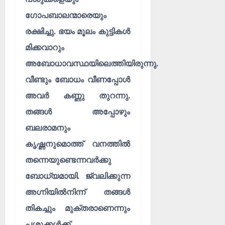
ഗോപബാലന്മാരെയും
രക്ഷിച്ചു. ഭയം മൂലം കുട്ടികൾ
മിക്കവാറും
അബോധാവസ്ഥയിലെത്തിയിരുന്നു.
വീണ്ടും ബോധം വീണപ്പോൾ
അവർ കണ്ണു തുറന്നു.
തങ്ങൾ അപ്പോഴും
ബലരാമനും
കൃഷ്ണനുമൊത്ത് വനത്തിൽ
തന്നെയുണ്ടെന്നവർക്കു
ബോധ്യമായി. ജ്വലിക്കുന്ന
അഗ്നിയിൽനിന്ന് തങ്ങൾ
തികച്ചും മുക്തരാണെന്നും
പശുക്കൾക്ക്