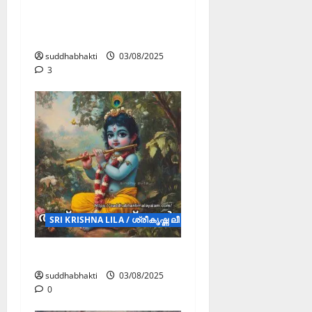
വരുണൻ്റെ
വസതിയിൽ നിന്ന്
കൃഷ്ണൻ രക്ഷിക്കുന്നു
suddhabhakti
03/08/2025
3
SRI KRISHNA LILA / ശ്രീകൃഷ്ണ ലീല (STORY)
അദ്‌ഭുതകൃഷ്‌ണൻ
suddhabhakti
03/08/2025
0