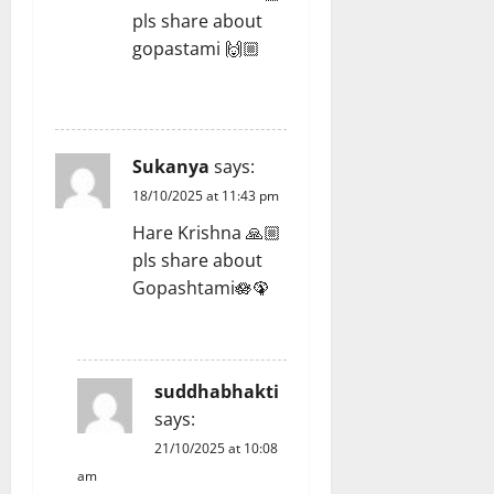
pls share about
gopastami 🙌🏼
REPLY
Sukanya
says:
18/10/2025 at 11:43 pm
Hare Krishna 🙏🏼
pls share about
Gopashtami🪷🦚
REPLY
suddhabhakti
says:
21/10/2025 at 10:08
am