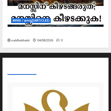
MIND / മനസ്സ് (ARTICLES)
മനസ്സിന് കീഴടങ്ങരുത്; മനസ്സിനെ കീഴടക്കുക!
suddhabhakti
04/08/2026
0
ABOUT AF THEMES