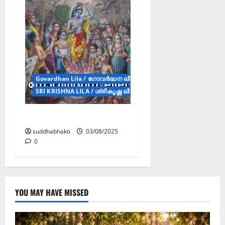
Govardhan Lila / ഗോവർദ്ധന ലീല (Story)
SRI KRISHNA LILA / ശ്രീകൃഷ്ണ ലീല (STORY)
ഗോവർദ്ധന ലീല
suddhabhakti
03/08/2025
0
YOU MAY HAVE MISSED