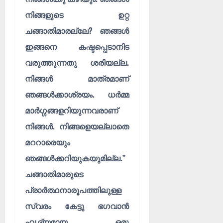
നിങ്ങളുടെ ഉറ്റ
ചങ്ങാതിമാരല്ലേ? ഞങ്ങൾ
ഇങ്ങനെ കഷ്ടപ്പെടാനിട
വരുത്തുന്നതു ശരിയല്ല.
നിങ്ങൾ മാത്രമാണ്
ഞങ്ങൾക്കാശ്രയം. ധർമ്മ
മാർഗ്ഗങ്ങളറിയുന്നവരാണ്
നിങ്ങൾ. നിങ്ങളെയല്ലാതെ
മററാരെയും
ഞങ്ങൾക്കറിയുകയുമില്ല.”
ചങ്ങാതിമാരുടെ
പ്രാർത്ഥനാരൂപത്തിലുള്ള
സ്വരം കേട്ടു ഭഗവാൻ
ഹൃദ്യമായ ഒരു