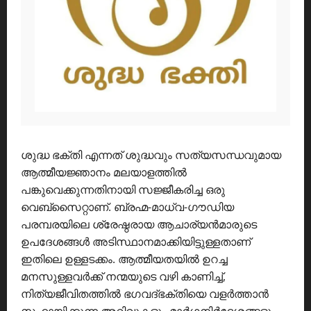
ശുദ്ധ ഭക്തി എന്നത് ശുദ്ധവും സത്യസന്ധവുമായ
ആത്മീയജ്ഞാനം മലയാളത്തിൽ
പങ്കുവെക്കുന്നതിനായി സജ്ജീകരിച്ച ഒരു
വെബ്സൈറ്റാണ്. ബ്രഹ്മ-മാധ്വ-ഗൗഡിയ
പരമ്പരയിലെ ശ്രേഷ്ഠരായ ആചാര്യൻമാരുടെ
ഉപദേശങ്ങൾ അടിസ്ഥാനമാക്കിയിട്ടുള്ളതാണ്
ഇതിലെ ഉള്ളടക്കം. ആത്മീയതയിൽ ഉറച്ച
മനസുള്ളവർക്ക് നന്മയുടെ വഴി കാണിച്ച്,
നിത്യജീവിതത്തിൽ ഭഗവദ്ഭക്തിയെ വളർത്താൻ