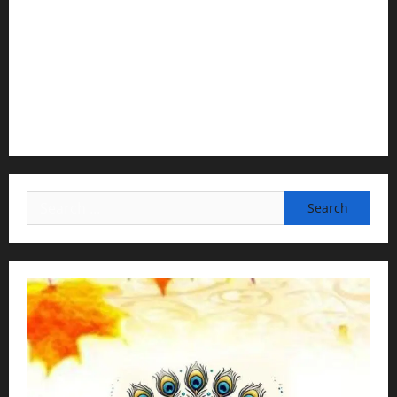
2) Content Compilation & Graphic Design:
H.G.Gunavannitai Dās
3) Translation & Proofreading:
H.G.Nava Kisori Devi Dasi