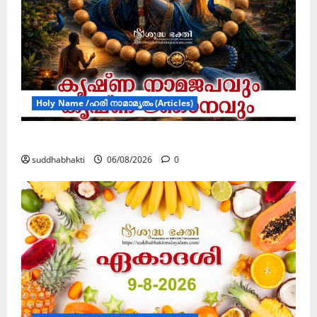
Holy Name /ഹരി നാമാമൃതം (Articles)
കൃഷ്ണ നാമജപവും കൃഷ്ണ ജ്ഞാനവും
suddhabhakti
06/08/2026
0