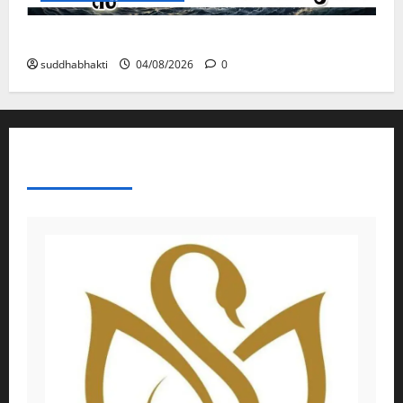
മനസ്സിന് കീഴടങ്ങരുത്; മനസ്സിനെ കീഴടക്കുക!
suddhabhakti
04/08/2026
0
ABOUT AF THEMES