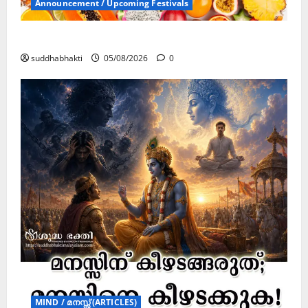
Announcement / Upcoming Festivals
ഏകാദശി
suddhabhakti
05/08/2026
0
MIND / മനസ്സ് (ARTICLES)