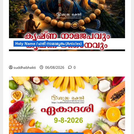
ടെ
കീ
ല
ഴ
ക്ഷ
ട
ണ
ക്കു
ങ്ങ
ക
ൾ
!
Holy Name /ഹരി നാമാമൃതം (Articles)
03/08/202
04/08/202
കൃഷ്ണ നാമജപവും കൃഷ്ണ ജ്ഞാനവും
0
0
suddhabhakti
06/08/2026
0