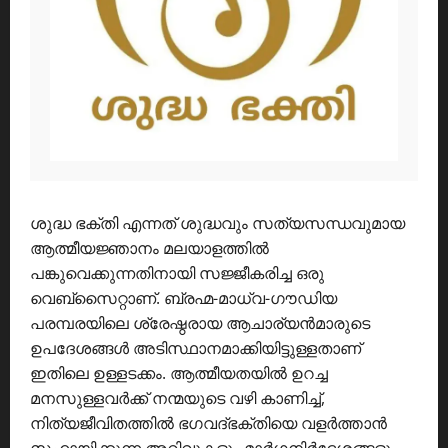
ശുദ്ധ ഭക്തി എന്നത് ശുദ്ധവും സത്യസന്ധവുമായ
ആത്മീയജ്ഞാനം മലയാളത്തിൽ
പങ്കുവെക്കുന്നതിനായി സജ്ജീകരിച്ച ഒരു
വെബ്സൈറ്റാണ്. ബ്രഹ്മ-മാധ്വ-ഗൗഡിയ
പരമ്പരയിലെ ശ്രേഷ്ഠരായ ആചാര്യൻമാരുടെ
ഉപദേശങ്ങൾ അടിസ്ഥാനമാക്കിയിട്ടുള്ളതാണ്
ഇതിലെ ഉള്ളടക്കം. ആത്മീയതയിൽ ഉറച്ച
മനസുള്ളവർക്ക് നന്മയുടെ വഴി കാണിച്ച്,
നിത്യജീവിതത്തിൽ ഭഗവദ്ഭക്തിയെ വളർത്താൻ