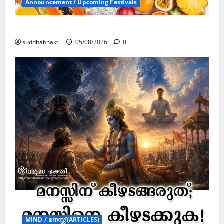
Announcement / Upcoming Festivals
ഏകാദശി
suddhabhakti
05/08/2026
0
MIND / മനസ്സ് (ARTICLES)