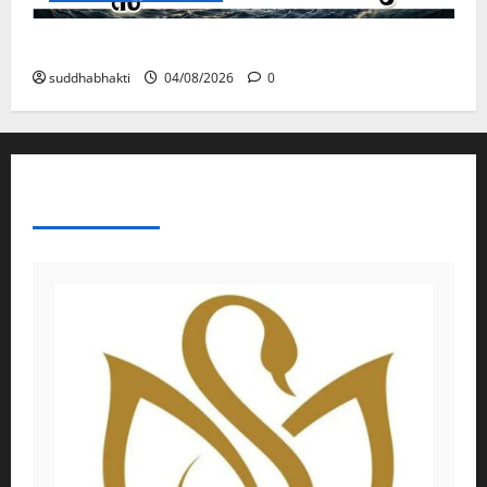
മനസ്സിന് കീഴടങ്ങരുത്; മനസ്സിനെ കീഴടക്കുക!
suddhabhakti
04/08/2026
0
ABOUT AF THEMES