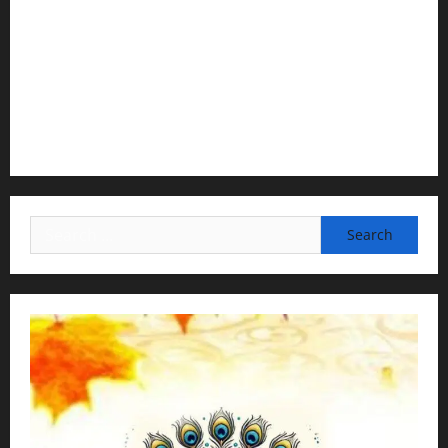
2) Content Compilation & Graphic Design:
H.G.Gunavannitai Dās
3) Translation & Proofreading:
H.G.Nava Kisori Devi Dasi