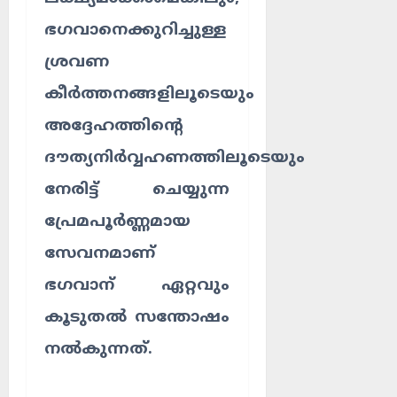
ഭഗവാനെക്കുറിച്ചുള്ള
ശ്രവണ
കീർത്തനങ്ങളിലൂടെയും
അദ്ദേഹത്തിന്റെ
ദൗത്യനിർവ്വഹണത്തിലൂടെയും
നേരിട്ട് ചെയ്യുന്ന
പ്രേമപൂർണ്ണമായ
സേവനമാണ്
ഭഗവാന് ഏറ്റവും
കൂടുതൽ സന്തോഷം
നൽകുന്നത്.