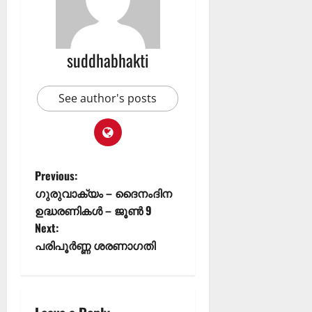
suddhabhakti
See author's posts
Previous:
ഗുരുവാക്യം – ദൈനംദിന
ഉദ്ധരണികൾ – ജൂൺ 9
Next:
പരിപൂർണ്ണ ശരണാഗതി