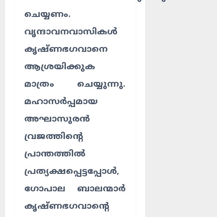
ചെയ്യണം.
വൃന്ദാവനവാസികൾ
കൃഷ്ണഭഗവാനെ
ആശ്രയിക്കുക
മാത്രം ചെയ്യുന്നു.
മഹാസർപ്പമായ
അഘാസുരൻ
വ്രജത്തിന്റെ
പ്രാന്തത്തിൽ
പ്രത്യക്ഷപ്പെട്ടപ്പോൾ,
ഗോപാല ബാലന്മാർ
കൃഷ്ണഭഗവാന്റെ