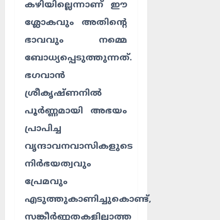
കഴിയില്ലെന്നാണ് ഈ
ശ്ലോകവും അതിന്റെ
ഭാവവും നമ്മെ
ബോധ്യപ്പെടുത്തുന്നത്.
ഭഗവാൻ
ശ്രീകൃഷ്ണനിൽ
പൂർണ്ണമായി അഭയം
പ്രാപിച്ച
വൃന്ദാവനവാസികളുടെ
നിർഭയത്വവും
പ്രേമവും
എടുത്തുകാണിച്ചുകൊണ്ട്,
സങ്കീർണ്ണതകളില്ലാത്ത