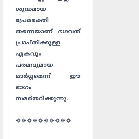
ശുദ്ധമായ
പ്രേമഭക്തി
തന്നെയാണ് ഭഗവത്
പ്രാപ്തിക്കുള്ള
ഏകവും
പരമവുമായ
മാർഗ്ഗമെന്ന് ഈ
ഭാഗം
സമർത്ഥിക്കുന്നു.
🔆🔆🔆🔆🔆🔆🔆🔆🔆🔆