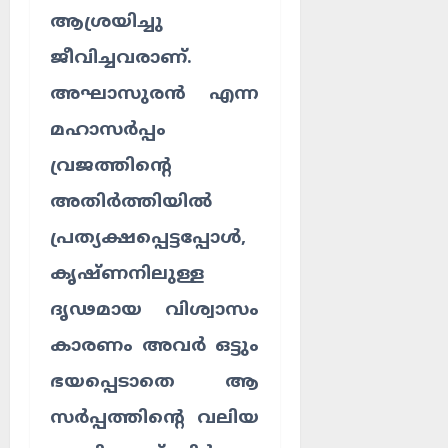
ആശ്രയിച്ചു
ജീവിച്ചവരാണ്.
അഘാസുരൻ എന്ന
മഹാസർപ്പം
വ്രജത്തിന്റെ
അതിർത്തിയിൽ
പ്രത്യക്ഷപ്പെട്ടപ്പോൾ,
കൃഷ്ണനിലുള്ള
ദൃഢമായ വിശ്വാസം
കാരണം അവർ ഒട്ടും
ഭയപ്പെടാതെ ആ
സർപ്പത്തിന്റെ വലിയ