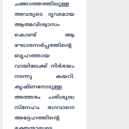
ചങ്ങാത്തത്തിലുള്ള
അവരുടെ ദൃഢമായ
ആത്മവിശ്വാസം
കൊണ്ട് ആ
ഘോരസർപ്പത്തിന്റെ
ബൃഹത്തായ
വായിലേക്ക് നിർഭയം
നടന്നു കയറി.
കൃഷ്ണനോടുള്ള
അത്തരം പരിശുദ്ധ
സ്നേഹം ഭഗവാനെ
അദ്ദേഹത്തിന്റെ
ഭക്തന്മാരുടെ