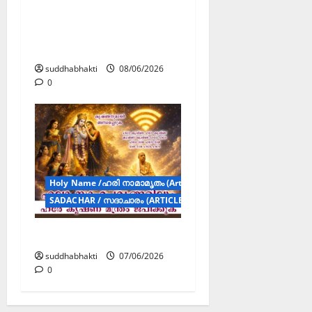
ഭഗവത് സാക്ഷാത്കാരം:
സമർപ്പണവും
പ്രതിഫലവും
suddhabhakti
08/06/2026
0
Holy Name /ഹരി നാമാമൃതം (Articles)
SADACHAR / സദാചാരം (ARTICLES)
നാമമഹാത്മ്യം
suddhabhakti
07/06/2026
0