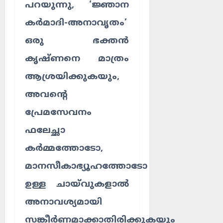
പറയുന്നു, ‘ജ്ഞാന
കർമാദി-അനാവൃതം’
ഒരു ഭക്തൻ
കൃഷ്ണനെ മാത്രം
ആശ്രയിക്കുകയും,
അവന്റെ
പ്രേമസേവനം
ഫലേച്ഛാ
കർമ്മത്തോടോ,
മാനസീകാഭ്യൂഹത്തോടോ
ഉള്ള ചായ്‌വുകളാൽ
അനാവശ്യമായി
സങ്കീർണമാക്കാതിരിക്കുകയും