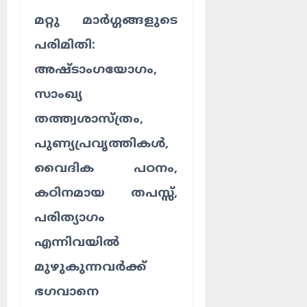
മറ്റു മാർഗ്ഗങ്ങളുടെ
പരിമിതി:
അഷ്ടാംഗയോഗം,
സാംഖ്യ
തത്ത്വശാസ്ത്രം,
പുണ്യപ്രവൃത്തികൾ,
വൈദിക പഠനം,
കഠിനമായ തപസ്സ്,
പരിത്യാഗം
എന്നിവയിൽ
മുഴുകുന്നവർക്ക്
ഭഗവാനെ