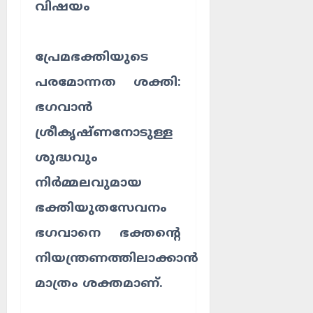
വിഷയം
പ്രേമഭക്തിയുടെ
പരമോന്നത ശക്തി:
ഭഗവാൻ
ശ്രീകൃഷ്ണനോടുള്ള
ശുദ്ധവും
നിർമ്മലവുമായ
ഭക്തിയുതസേവനം
ഭഗവാനെ ഭക്തന്റെ
നിയന്ത്രണത്തിലാക്കാൻ
മാത്രം ശക്തമാണ്.