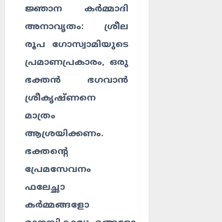
ജ്ഞാന കർമ്മാദി
അനാവൃതം:
ശ്രീല
രൂപ ഗോസ്വാമിയുടെ
പ്രമാണപ്രകാരം, ഒരു
ഭക്തൻ ഭഗവാൻ
ശ്രീകൃഷ്ണനെ
മാത്രം
ആശ്രയിക്കണം.
ഭക്തന്റെ
പ്രേമസേവനം
ഫലേച്ഛാ
കർമ്മങ്ങളോ