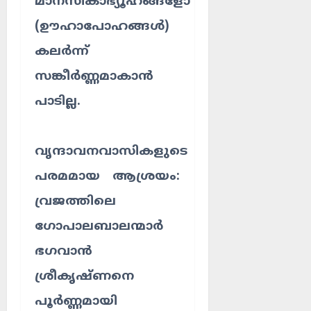
മാനസികാഭ്യൂഹങ്ങളോ
(ഊഹാപോഹങ്ങൾ)
കലർന്ന്
സങ്കീർണ്ണമാകാൻ
പാടില്ല.
വൃന്ദാവനവാസികളുടെ
പരമമായ ആശ്രയം:
വ്രജത്തിലെ
ഗോപാലബാലന്മാർ
ഭഗവാൻ
ശ്രീകൃഷ്ണനെ
പൂർണ്ണമായി