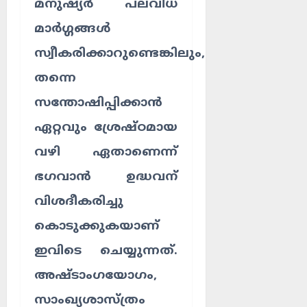
മനുഷ്യർ പലവിധ
മാർഗ്ഗങ്ങൾ
സ്വീകരിക്കാറുണ്ടെങ്കിലും,
തന്നെ
സന്തോഷിപ്പിക്കാൻ
ഏറ്റവും ശ്രേഷ്ഠമായ
വഴി ഏതാണെന്ന്
ഭഗവാൻ ഉദ്ധവന്
വിശദീകരിച്ചു
കൊടുക്കുകയാണ്
ഇവിടെ ചെയ്യുന്നത്.
അഷ്ടാംഗയോഗം,
സാംഖ്യശാസ്ത്രം