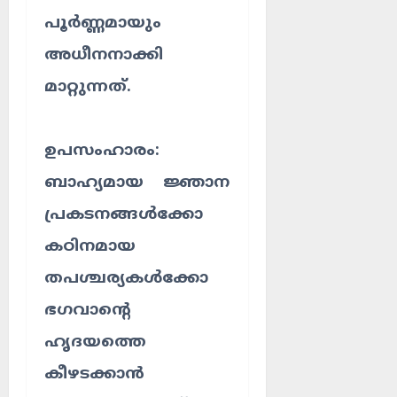
പൂർണ്ണമായും
അധീനനാക്കി
മാറ്റുന്നത്.
ഉപസംഹാരം:
ബാഹ്യമായ ജ്ഞാന
പ്രകടനങ്ങൾക്കോ
കഠിനമായ
തപശ്ചര്യകൾക്കോ
ഭഗവാന്റെ
ഹൃദയത്തെ
കീഴടക്കാൻ