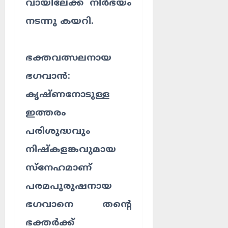
വായിലേക്ക് നിർഭയം
നടന്നു കയറി.
ഭക്തവത്സലനായ
ഭഗവാൻ:
കൃഷ്ണനോടുള്ള
ഇത്തരം
പരിശുദ്ധവും
നിഷ്കളങ്കവുമായ
സ്നേഹമാണ്
പരമപുരുഷനായ
ഭഗവാനെ തന്റെ
ഭക്തർക്ക്