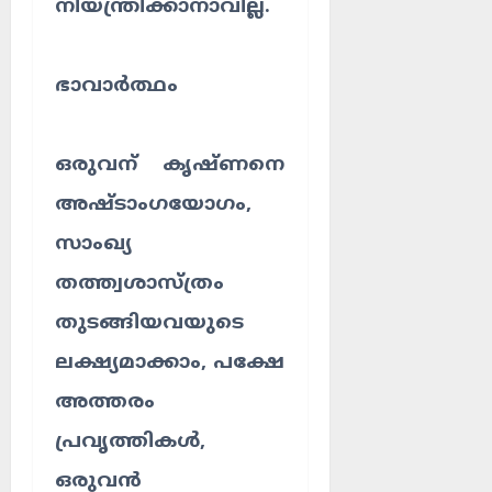
ൾ
നിയന്ത്രിക്കാനാവില്ല.
!
03/08/202
04/08/202
ഭാവാർത്ഥം
0
0
ഒരുവന് കൃഷ്ണനെ
അഷ്ടാംഗയോഗം,
സാംഖ്യ
തത്ത്വശാസ്ത്രം
തുടങ്ങിയവയുടെ
ലക്ഷ്യമാക്കാം, പക്ഷേ
അത്തരം
പ്രവൃത്തികൾ,
ഒരുവൻ