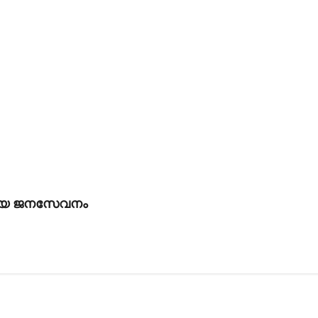
ായ ജനസേവനം