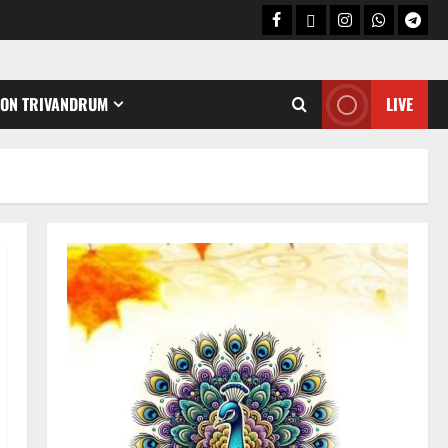
CON TRIVANDRUM
LIVE
Holy Name /ഹരി നാമാമൃതം (Articles)
കൃഷ്ണ നാമജപവും കൃഷ്ണ
ജ്ഞാനവും
06/08/2026
0
2
Announcement / Upcoming Festivals
ഏകാദശി
05/08/2026
0
3
MIND / മനസ്സ് (ARTICLES)
മനസ്സിന് കീഴടങ്ങരുത്;