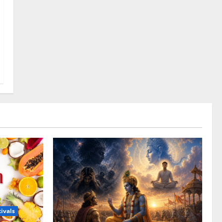
icles)
ivals