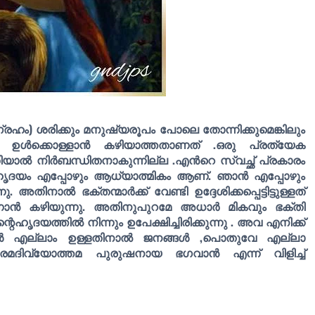
്രഹം) ശരിക്കും മനുഷ്യരൂപം പോലെ തോന്നിക്കുമെങ്കിലും
ഉൾക്കൊള്ളാൻ കഴിയാത്തതാണത് .ഒരു പ്രത്യേക
ിയാൽ നിർബന്ധിതനാകുന്നില്ല .എൻറെ സ്വച്ഛ് പ്രകാരം
റെ ഹൃദയം എപ്പോഴും ആധ്യാത്മികം ആണ്. ഞാൻ എപ്പോഴും
ു. അതിനാൽ ഭക്തന്മാർക്ക് വേണ്ടി ഉദ്ദേശിക്കപ്പെട്ടിട്ടുള്ളത്
 കഴിയുന്നു. അതിനുപുറമേ അധാർ മികവും ഭക്തി
ദയത്തിൽ നിന്നും ഉപേക്ഷിച്ചിരിക്കുന്നു . അവ എനിക്ക്
എല്ലാം ഉള്ളതിനാൽ ജനങ്ങൾ ,പൊതുവേ എല്ലാ
പരമദിവ്യോത്തമ പുരുഷനായ ഭഗവാൻ എന്ന് വിളിച്ച്