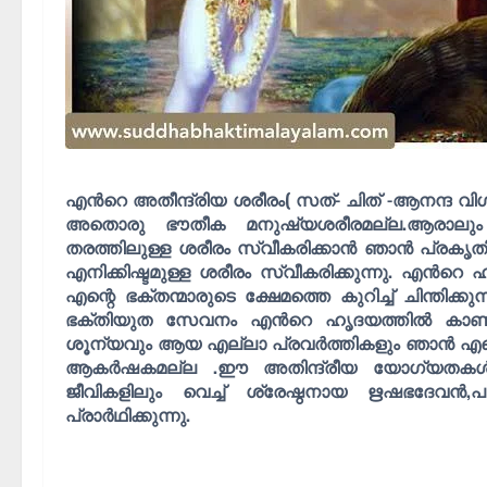
എൻറെ അതീന്ദ്രിയ ശരീരം( സത്- ചിത് -ആനന്ദ വിഗ
അതൊരു ഭൗതീക മനുഷ്യശരീരമല്ല.ആരാലും 
തരത്തിലുള്ള ശരീരം സ്വീകരിക്കാൻ ഞാൻ പ്രകൃത
എനിക്കിഷ്ടമുള്ള ശരീരം സ്വീകരിക്കുന്നു. എൻ
എന്റെ ഭക്തന്മാരുടെ ക്ഷേമത്തെ കുറിച്ച് ചിന്തിക്കുന്ന
ഭക്തിയുത സേവനം എൻറെ ഹൃദയത്തിൽ കാണാൻ
ശൂന്യവും ആയ എല്ലാ പ്രവർത്തികളും ഞാൻ എന്റെഹൃ
ആകർഷകമല്ല .ഈ അതിന്ദ്രീയ യോഗ്യതകൾ 
ജീവികളിലും വെച്ച് ശ്രേഷ്ഠനായ ഋഷഭദേവൻ,
പ്രാർഥിക്കുന്നു.