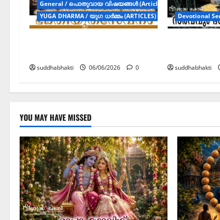
General / പൊതുവായ വിഷയങ്ങള്‍ (Articles)
YUGA DHARMA / യുഗ ധർമ്മം (ARTICLES)
Devotional Se
കപടത നിറഞ്ഞ ലോകത്തെ
സർവവും ഭ
ജയിക്കാൻ ഭക്തിയുതസേവനം
സേവനത്തി
suddhabhakti
06/06/2026
0
suddhabhakti
YOU MAY HAVE MISSED