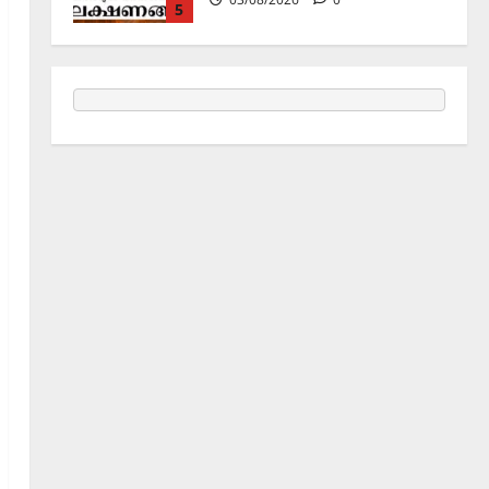
ജൂലൻ യാത്ര
06/08/2026
0
1
Holy Name /ഹരി നാമാമൃതം (Articles)
കൃഷ്ണ നാമജപവും കൃഷ്ണ
ജ്ഞാനവും
06/08/2026
0
2
Announcement / Upcoming Festivals
ഏകാദശി
05/08/2026
0
3
MIND / മനസ്സ് (ARTICLES)
മനസ്സിന് കീഴടങ്ങരുത്;
മനസ്സിനെ കീഴടക്കുക!
04/08/2026
0