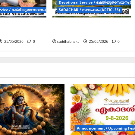
Devotional Service / ഭക്തിയുതസേവനം (Art
rvice / ഭക്തിയുതസേവനം (Articles)
SADACHAR / സദാചാരം (ARTICLES)
ഗവദ്
ഭഗവദ്‌പാദാംബുജങ്ങളിലെ
ൽ
നിശ്ചലഭക്തി
25/05/2026
0
suddhabhakti
25/05/2026
0
Announcement / Upcoming Fest