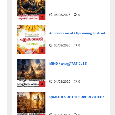
കൃഷ്ണ നാമജപവും കൃഷ്ണ
ജ്ഞാനവും
06/08/2026
0
2
Announcement / Upcoming Festivals
ഏകാദശി
05/08/2026
0
3
MIND / മനസ്സ് (ARTICLES)
മനസ്സിന് കീഴടങ്ങരുത്;
മനസ്സിനെ കീഴടക്കുക!
04/08/2026
0
4
QUALITIES OF THE PURE DEVOTEE / ശുദ്ധ 
പരിശുദ്ധ ഭക്തൻമാരുടെ
ലക്ഷണങ്ങൾ
03/08/2026
0