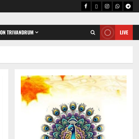
CON TRIVANDRUM
LIVE
Holy Name /ഹരി നാമാമൃതം (Articles)
കൃഷ്ണ നാമജപവും കൃഷ്ണ
ജ്ഞാനവും
06/08/2026
0
2
Announcement / Upcoming Festivals
ഏകാദശി
05/08/2026
0
3