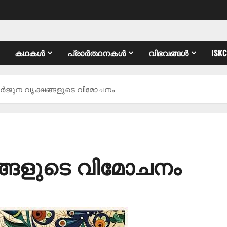
കഥകൾ
പ്രാർത്ഥനകൾ
വിഭവങ്ങൾ
ISK
ർജുന വൃക്ഷങ്ങളുടെ വിമോചനം
്ങളുടെ വിമോചനം