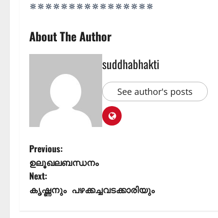
🔆🔆🔆🔆🔆🔆🔆🔆🔆🔆🔆🔆🔆🔆🔆🔆
About The Author
suddhabhakti
See author's posts
Previous:
ഉലൂഖലബന്ധനം
Next:
കൃഷ്ണനും പഴക്കച്ചവടക്കാരിയും