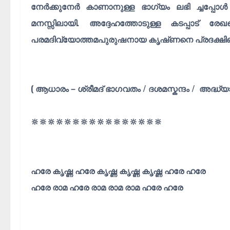
നേർക്കുനേർ കാണാനുള്ള ഭാഗ്യം ലഭി ച്ചപ്പോൾ
മനസ്സിലായി. അദ്ദേഹത്തോടുള്ള കടപ്പാട് രേഖ
പരമദിവ്യോത്തമപുരുഷനായ കൃഷ്‌ണനെ പ്രദക്ഷിണം വെ
( ആധാരം – ശ്രീമദ്‌ ഭാഗവതം / ദശമസ്കന്ദം / അദ്ധ്യ
🔆🔆🔆🔆🔆🔆🔆🔆🔆🔆🔆🔆🔆🔆🔆🔆
ഹരേ കൃഷ്ണ ഹരേ കൃഷ്ണ കൃഷ്ണ കൃഷ്ണ ഹരേ ഹരേ
ഹരേ രാമ ഹരേ രാമ രാമ രാമ ഹരേ ഹരേ