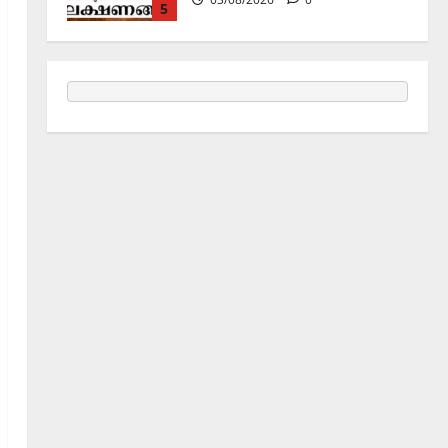
5
Announcement / Upcoming Festivals
ജൂലൻ യാത്ര
06/08/2026
0
1
Holy Name /ഹരി നാമാമൃതം (Articles)
കൃഷ്ണ നാമജപവും കൃഷ്ണ
ജ്ഞാനവും
06/08/2026
0
2
Announcement / Upcoming Festivals
ഏകാദശി
05/08/2026
0
3