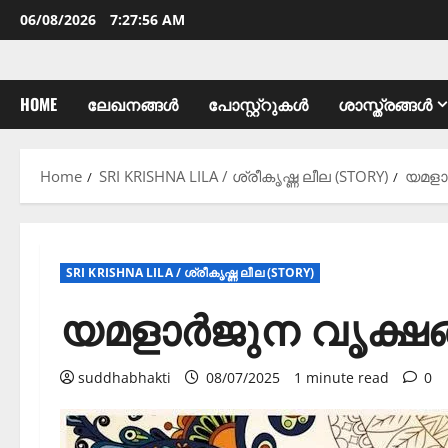
06/08/2026
7:27:57 AM
HOME
ലേഖനങ്ങൾ
പോസ്റ്റ്റുകൾ
ശാസ്ത്രങ്ങൾ
Home
SRI KRISHNA LILA / ശ്രീകൃഷ്ണ ലീല (STORY)
യമളാ
SRI KRISHNA LILA / ശ്രീകൃഷ്ണ ലീല (STORY)
യമളാർജുന വൃക്ഷങ
suddhabhakti
08/07/2025
1 minute read
0