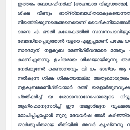
ഇത്തരം ബോധഹീനർക്ക് (അഹങ്കാര വിമൂഢാത്മാ), 
ശിക്ഷ വീണ്ടും ദാരിദ്ര്യബാധിതരാകുകയെന്നതാ
നിയന്ത്രിക്കുന്നതെങ്ങനെയെന്ന് വൈദികനിയമങ്
ദമേന ച). ഭൗതി കലോകത്തിൽ സമ്പന്നപദവിയുടെ
ബോദ്ധ്യപ്പെടുത്താൻ വളരെ എളുപ്പമാണ്. പക്ഷേ 
നാരദമുനി നളകൂബ രമണിഗ്രീവന്മാരെ മന്ദരു
കാണിച്ചുതന്നു. ഉചിതമായ ശിക്ഷയായിരുന്നു
നേർക്കുനേർ കാണാനാവും വി ധം ഭാഗ്യം ആ ശ
നൽകുന്ന ശിക്ഷ ശിക്ഷയേയല്ല; അതുമൊരുതര
നളകുബരമണിഗ്രീവന്മാർ രണ്ട് യമളാർജുനവൃക്ഷ
പ്രതീക്ഷിച്ച് യ ശോദാനന്ദഗോപന്മാരുടെ വീട്
ആഗ്രഹമനുസരിച്ച് ഈ യമളാർജുന വൃക്ഷങ്ങള
മോചിപ്പിച്ചപ്പോൾ നൂറു ദേവവർഷ ങ്ങൾ കഴിഞ്ഞ
ന്മാർക്കുചിതമായ രീതിയിൽ അവർ കൃഷ്‌ണനു സ്