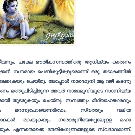
ീവനും. പക്ഷേ ഭൗതികസമ്പത്തിന്റെ ആധിക്യം കാരണം
കൽ നഗ്നരായ പെൺകുട്ടികളുമൊത്ത് ഒരു തടാകത്തിൽ
നടക്കുകയും ചെയ്തു. അപ്പോൾ നാരദമുനി ആ വഴി കടന്നു
ം മത്തുപിടിച്ചിരുന്ന അവർ നാരദമുനിയുടെ സാന്നിദ്ധ്യ
്നരായി തുടരുകയും ചെയ്തു. സമ്പത്തും മിഥ്യാഹങ്കാരവും
മറന്നുപോയെന്നർത്ഥം. സ്വത്തും വലിയ
്യാദകൾ മറക്കുകയും നാരദമുനിയെപ്പോലുള്ള മഹാ
െയ്യുക എന്നതൊക്കെ ഭൗതികഗുണങ്ങളുടെ സ്വഭാവമാണ്.