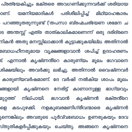
പ്രത്യേകിച്ചും ഭക്തരെ അവഗണിക്കുന്നവർക്ക് ശരിയായ
ണ്. യമനിയമാദികൾ പരിശീലിപ്പിച്ച് മിഥ്യാഹങ്കാരം
ങൾ പറഞ്ഞുതരുന്നുണ്ട് (‘തപസാ ബ്രഹ്മചര്യേണ ശമേന ച
 അന്തസ്സ് എത്ര താത്കാലികമാണെന്ന് ഒരു ദരിദ്രനെ
ധനികൻ അതു മനസ്സിലാക്കാൻ കൂട്ടാക്കുകയില്ല. അതിനാൽ
ം ബോധഹീനരുമായ വൃക്ഷങ്ങളാവാൻ ശപിച്ച് ഉദാഹരണം
 അത്. എന്നാൽ കൃഷ്‌ണൻ്റെ കാരുണ്യം മൂലം ഭഗവാനെ
ിക്ഷയിലും അവർക്കു ലഭിച്ചു. അതിനാൽ വൈഷ്‌ണവർ
ം കാരുണ്യവർഷമാണ്. ദേ വർഷി നൽകിയ ശാപം മൂലം
ങ്ങളായി കൃഷ്‌ണനെ നേരിട്ട് കാണാനുള്ള ഭാഗ്യവും
ടുമുറ്റത്ത് നില്‌പായി. ഭഗവാൻ കൃഷ്‌ണൻ ഭക്തൻ്റെ
െ കടപുഴക്കി. നളകൂബരമണിഗ്രീവന്മാരെ കൃഷ്‌ണൻ
ിരുന്നെങ്കിലും അവരുടെ പൂർവ്വബോധം ഉണരുകയും ദേവ
‌തുതികളർപ്പിക്കുകയും ചെയ്തു. അങ്ങനെ കൃഷ്‌ണനെ