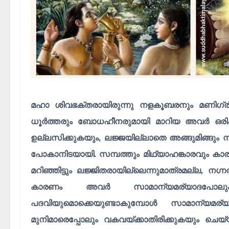
മഹാ ശിവഭക്തരായിരുന്നു നളകൂബരനും മണിഗ്ര
ധൂർത്തരും ബോധഹീനരുമായി മാറിയ അവർ ഒരിക്
ഉല്ലസിക്കുകയും, ലജ്ജയില്ലാതെ അങ്ങുമിങ്ങും 
പോകാനിടയായി. സമ്പത്തും മിഥ്യാഹങ്കാരവും കാരണ
മറിഞ്ഞിട്ടും ലജ്ജിതരായില്ലെന്നുമാത്രമല്ല, നഗ
കാരണം അവർ സാമാന്യമര്യാദപോലും 
പദവിയുമൊക്കെയുണ്ടാകുമ്പോൾ സാമാന്യമര
മുനിമാരെപ്പോലും വകവയ്ക്കാതിരിക്കുകയും ച