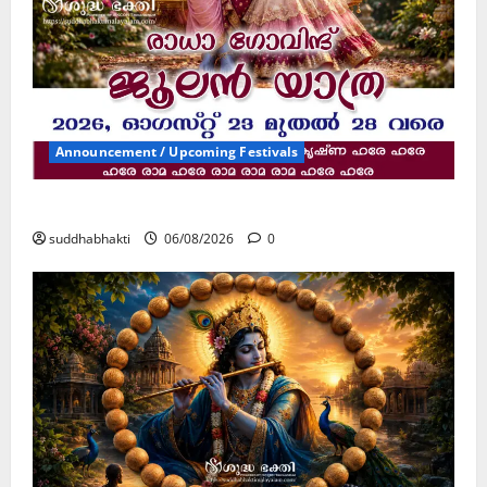
Announcement / Upcoming Festivals
ജൂലൻ യാത്ര
suddhabhakti
06/08/2026
0