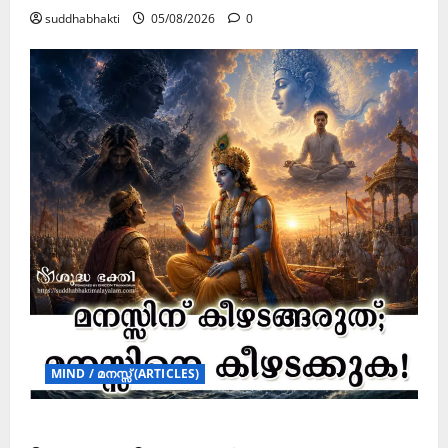
suddhabhakti
05/08/2026
0
MIND / മനസ്സ് (ARTICLES)
മനസ്സിന് കീഴടങ്ങരുത്; മനസ്സിനെ കീഴടക്കുക!