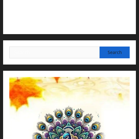
3) Translation & Proofreading:
H.G.Nava Kisori Devi Dasi