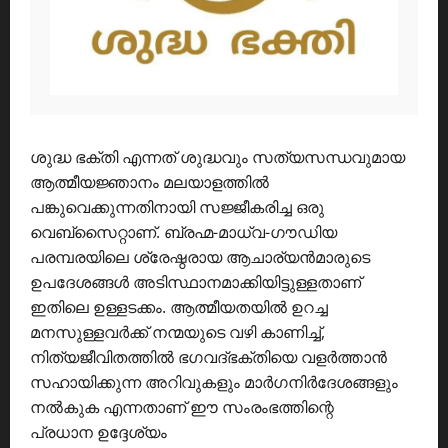
ശുദ്ധ ഭക്തി എന്നത് ശുദ്ധവും സത്യസന്ധവുമായ
ആത്മീയജ്ഞാനം മലയാളത്തിൽ
പങ്കുവെക്കുന്നതിനായി സജ്ജീകരിച്ച ഒരു
വെബ്സൈറ്റാണ്. ബ്രഹ്മ-മാധ്വ-ഗൗഡിയ
പരമ്പരയിലെ ശ്രേഷ്ഠരായ ആചാര്യൻമാരുടെ
ഉപദേശങ്ങൾ അടിസ്ഥാനമാക്കിയിട്ടുള്ളതാണ്
ഇതിലെ ഉള്ളടക്കം. ആത്മീയതയിൽ ഉറച്ച
മനസുള്ളവർക്ക് നന്മയുടെ വഴി കാണിച്ച്,
നിത്യജീവിതത്തിൽ ഭഗവദ്ഭക്തിയെ വളർത്താൻ
സഹായിക്കുന്ന അറിവുകളും മാർഗനിർദേശങ്ങളും
നൽകുക എന്നതാണ് ഈ സംരംഭത്തിന്റെ
പ്രധാന ഉദ്ദേശ്യം