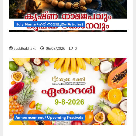
Holy Name /ഹരി നാമാമൃതം (Articles)
കൃഷ്ണ നാമജപവും കൃഷ്ണ ജ്ഞാനവും
suddhabhakti
06/08/2026
0
Announcement / Upcoming Festivals
ഏകാദശി