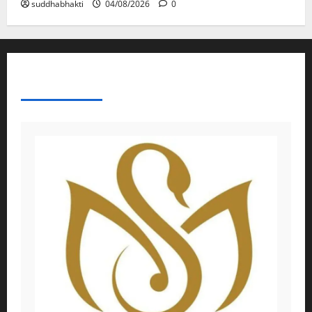
suddhabhakti
04/08/2026
0
ABOUT AF THEMES