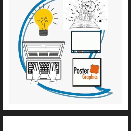
1) ആത്മീയ മാർഗ്ഗനിർദ്ദേശവും മേൽനോട്ടവും: