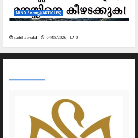
MIND / മനസ്സ് (ARTICLES)
മനസ്സിന് കീഴടങ്ങരുത്; മനസ്സിനെ കീഴടക്കുക!
suddhabhakti
04/08/2026
0
ABOUT AF THEMES