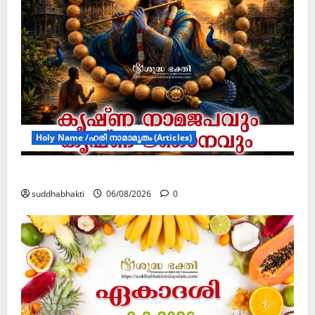
Holy Name /ഹരി നാമാമൃതം (Articles)
കൃഷ്ണ നാമജപവും കൃഷ്ണ ജ്ഞാനവും
suddhabhakti
06/08/2026
0