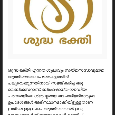
ശുദ്ധ ഭക്തി എന്നത് ശുദ്ധവും സത്യസന്ധവുമായ
ആത്മീയജ്ഞാനം മലയാളത്തിൽ
പങ്കുവെക്കുന്നതിനായി സജ്ജീകരിച്ച ഒരു
വെബ്സൈറ്റാണ്. ബ്രഹ്മ-മാധ്വ-ഗൗഡിയ
പരമ്പരയിലെ ശ്രേഷ്ഠരായ ആചാര്യൻമാരുടെ
ഉപദേശങ്ങൾ അടിസ്ഥാനമാക്കിയിട്ടുള്ളതാണ്
ഇതിലെ ഉള്ളടക്കം. ആത്മീയതയിൽ ഉറച്ച
മനസുള്ളവർക്ക് നന്മയുടെ വഴി കാണിച്ച്,