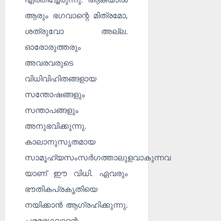
ആരും ഭഗവാന്റെ മിത്രമോ,
ശത്രുവോ അല്ല.
ഓരോരുത്തരും
അവരവരുടെ
വിധിവിഹിതങ്ങളായ
സന്തോഷങ്ങളും
സന്താപങ്ങളും
അനുഭവിക്കുന്നു.
കാലാനുസൃതമായ
സാമൂഹ്യസംസർഗത്താലുളവാകുന്നവ
യാണ് ഈ വിധി. ഏവരും
ഭൗതികപ്രകൃതിയെ
നയിക്കാൻ ആഗ്രഹിക്കുന്നു.
പരമഭഗവാന്റെ