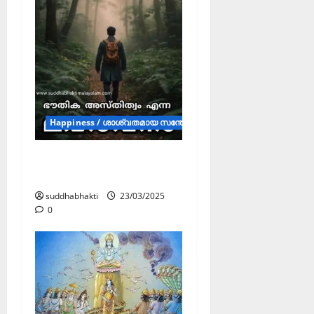
Happiness / ശാശ്വതമായ സന്തോഷം (Articles)
ഭൗതിക അസ്തിത്വം
എന്ന മഹാവനം
suddhabhakti
23/03/2025
0