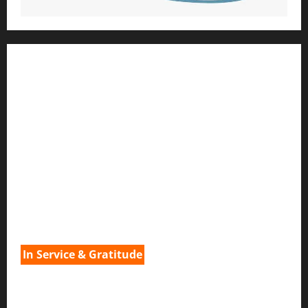
1) ആത്മീയ മാർഗ്ഗനിർദ്ദേശവും മേൽനോട്ടവും:
H.G. ജഗത് സാക്ഷി ദാസ്
Temple President
;- ഇസ്‌കോൺ,
തിരുവനന്തപുരം
2
) ഉള്ളടക്ക സമാഹരണവും ഗ്രാഫിക് ഡിസൈനും:
H.G.ഗുണവാൻ നിതായ് ദാസ്
3) വിവർത്തനവും പ്രൂഫ് റീഡിംഗും :
H.G.നവ കിഷോരി ദേവി ദാസി
In Service & Gratitude
1) Spiritual Guidance & Oversight
H G Jagat Sakshi Das