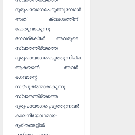
ങ്ങ
ക
ൾ
ദുരുപയോഗപ്പെടുത്തുമ്പോൾ
!
അത് ക്ലേശത്തിന്
03/08/202
04/08/202
ഹേതുവാകുന്നു.
0
0
ഭഗവദ്ഭക്തർ അവരുടെ
സ്വാതന്ത്ര്യത്തെ
ദുരുപയോഗപ്പെടുത്തുന്നില്ല.
ആകയാൽ അവർ
ഭഗവാന്റെ
സദ്പുത്രന്മാരാകുന്നു.
സ്വാതന്ത്ര്യത്തെ
ദുരുപയോഗപ്പെടുത്തുന്നവർ
കാലനിയോഗമായ
ദുരിതങ്ങളിൽ
എറിയപ്പെടുന്നു.