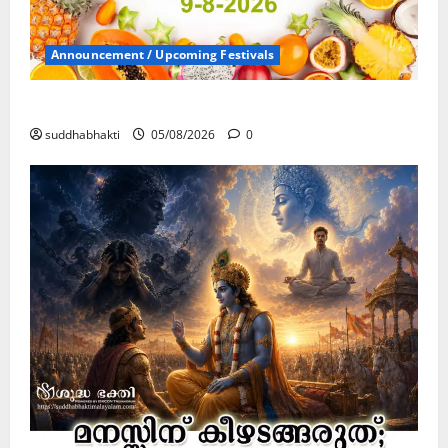
Announcement / Upcoming Festivals
ഏകാദശി
suddhabhakti
05/08/2026
0