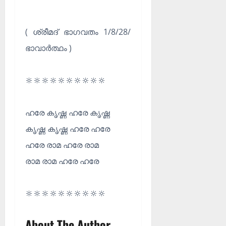
( ശ്രീമദ്‌ ഭാഗവതം 1/8/28/
ഭാവാർത്ഥം )
🔆🔆🔆🔆🔆🔆🔆🔆🔆🔆
ഹരേ കൃഷ്ണ ഹരേ കൃഷ്ണ
കൃഷ്ണ കൃഷ്ണ ഹരേ ഹരേ
ഹരേ രാമ ഹരേ രാമ
രാമ രാമ ഹരേ ഹരേ
🔆🔆🔆🔆🔆🔆🔆🔆🔆🔆
About The Author