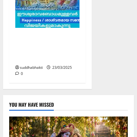
Happiness / ശാശ്വതമായ സന്തോഷം (Articles)
ഈശ്വരാവബോധമുള്ള
വരുടെ കക്ഷി സദാ
സന്തോഷമുള്ളവരും
വിജയികളുമാകുന്നു.
suddhabhakti
23/03/2025
0
YOU MAY HAVE MISSED