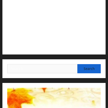
Temple President · ISKCON, Trivandrum
2) Content Compilation & Graphic Design:
H.G.Gunavannitai Dās
3) Translation & Proofreading:
H.G.Nava Kisori Devi Dasi