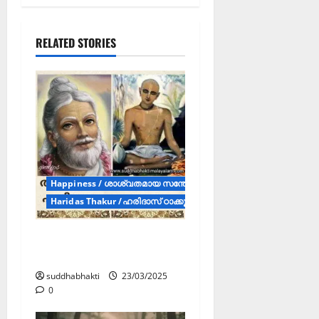
RELATED STORIES
Happiness / ശാശ്വതമായ സന്തോഷം (Articles)
Haridas Thakur /ഹരിദാസ് ഠാക്കൂർ (Article)
അദ്വൈത ആചാര്യരും
ഹരിദാസ താക്കൂറരും
suddhabhakti
23/03/2025
0