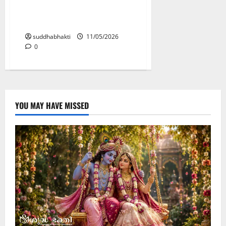
ഗുരുവാക്യം – ദൈനംദിന
ഉദ്ധരണികൾ – മെയ് 11
suddhabhakti
11/05/2026
0
YOU MAY HAVE MISSED