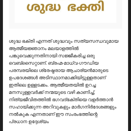
ശുദ്ധ ഭക്തി എന്നത് ശുദ്ധവും സത്യസന്ധവുമായ
ആത്മീയജ്ഞാനം മലയാളത്തിൽ
പങ്കുവെക്കുന്നതിനായി സജ്ജീകരിച്ച ഒരു
വെബ്സൈറ്റാണ്. ബ്രഹ്മ-മാധ്വ-ഗൗഡിയ
പരമ്പരയിലെ ശ്രേഷ്ഠരായ ആചാര്യൻമാരുടെ
ഉപദേശങ്ങൾ അടിസ്ഥാനമാക്കിയിട്ടുള്ളതാണ്
ഇതിലെ ഉള്ളടക്കം. ആത്മീയതയിൽ ഉറച്ച
മനസുള്ളവർക്ക് നന്മയുടെ വഴി കാണിച്ച്,
നിത്യജീവിതത്തിൽ ഭഗവദ്ഭക്തിയെ വളർത്താൻ
സഹായിക്കുന്ന അറിവുകളും മാർഗനിർദേശങ്ങളും
നൽകുക എന്നതാണ് ഈ സംരംഭത്തിന്റെ
പ്രധാന ഉദ്ദേശ്യം