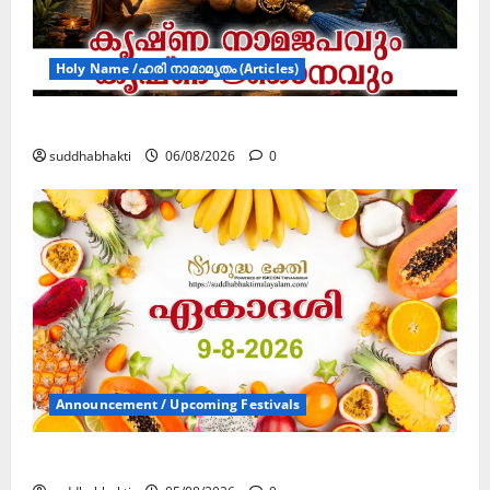
Holy Name /ഹരി നാമാമൃതം (Articles)
കൃഷ്ണ നാമജപവും കൃഷ്ണ ജ്ഞാനവും
suddhabhakti
06/08/2026
0
Announcement / Upcoming Festivals
ഏകാദശി