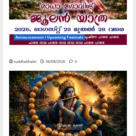
Announcement / Upcoming Festivals
ജൂലൻ യാത്ര
suddhabhakti
06/08/2026
0