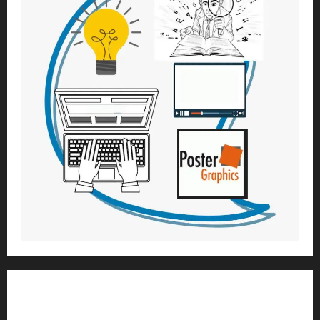
1) ആത്മീയ മാർഗ്ഗനിർദ്ദേശവും മേൽനോട്ടവും:
H.G. ജഗത് സാക്ഷി ദാസ്