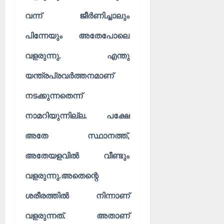
വന്ന് ജീർണിച്ചാലും
പിന്നേയും അതേപോലെ
വളരുന്നു. എന്തു
യന്ത്രപ്രവർത്തനമാണ്
നടക്കുന്നതെന്ന്
നാമറിയുന്നില്ല. പക്ഷേ
അതേ സ്ഥാനത്ത്,
അതേയളവിൽ വീണ്ടും
വളരുന്നു.അതെന്റെ
ശരീരത്തിൽ നിന്നാണ്
വളരുന്നത്. അതാണ്