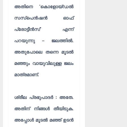
അതിനെ ‘കൊളോയ്‌ഡൽ
സസ്പെൻഷൻ ഓഫ്
പ്രോട്ടീൻസ്’ എന്ന്
പറയുന്നു – ജലത്തിൽ.
അതുപോലെ തന്നെ മൂടൽ
മഞ്ഞും വായുവിലുള്ള ജലം
മാത്രമാണ്.
ശ്രീല പ്രഭുപാദർ : അതേ.
അതിന് നിങ്ങൾ തീയിടുക.
അപ്പോൾ മൂടൽ മഞ്ഞ് ഉടൻ