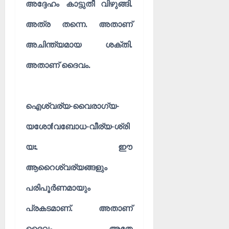
അദ്ദേഹം കാട്ടുതീ വിഴുങ്ങി.
അത്ര തന്നെ. അതാണ്
അചിന്ത്യമായ ശക്തി.
അതാണ് ദൈവം.
ഐശ്വര്യ-വൈരാഗ്യ-
യശോfവബോധ-വീര്യ-ശ്രി
യഃ. ഈ
ആറൈശ്വര്യങ്ങളും
പരിപൂർണമായും
പ്രകടമാണ്. അതാണ്
ദൈവം. അതേ