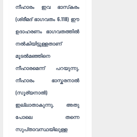
നീഹാരം ഇവ ഭാസ്‌കരം
(ശ്രീമദ് ഭാഗവതം 6.118) ഈ
ഉദാഹരണം ഭാഗവതത്തിൽ
നൽകിയിട്ടുള്ളതാണ്
മൂടൽമഞ്ഞിനെ
നീഹാരമെന്ന് പറയുന്നു.
നീഹാരം ഭാസ്കരനാൽ
(സൂര്യനാൽ)
ഇല്ലാതാകുന്നു. അതു
പോലെ തന്നെ
സുപ്‌താവസ്ഥയിലുള്ള