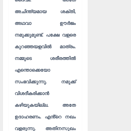
അചിന്ത്യമായ ശക്തി,
അഥവാ ഊർജം
നമുക്കുമുണ്ട്. പക്ഷേ വളരെ
കുറഞ്ഞയളവിൽ മാത്രം.
നമ്മുടെ ശരീരത്തിൽ
എന്തൊക്കെയോ
സംഭവിക്കുന്നു. നമുക്ക്
വിശദീകരിക്കാൻ
കഴിയുകയില്ല. അതേ
ഉദാഹരണം. എൻ്റെ നഖം
വളരുന്നു. അതിനസുഖം