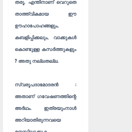
തരൂ. എന്തിനാണ് വെറുതെ
താത്ത്വികമായ ഈ
ഊഹാപോഹങ്ങളും,
കബളിപ്പിക്കലും, വാക്കുകൾ
കൊണ്ടുള്ള കസർത്തുകളും
? അതു നല്ലതല്ല.
സ്വരൂപദാമോദരൻ :
അതാണ് ഗവേഷണത്തിന്റെ
അർഥം. ഇത്രയുംനാൾ
അറിയാതിരുന്നവയെ
മനസ്സിലാക്കുക.