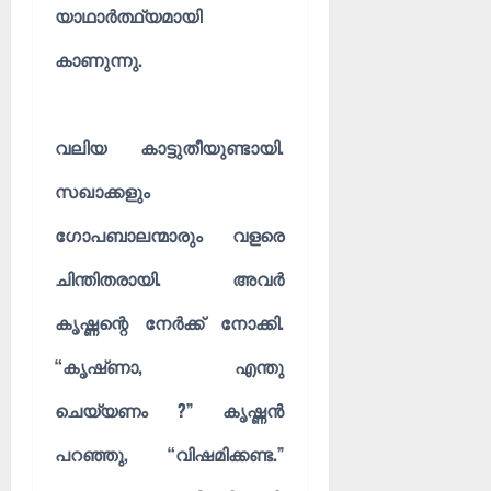
യാഥാർത്ഥ്യമായി
കാണുന്നു.
വലിയ കാട്ടുതീയുണ്ടായി.
സഖാക്കളും
ഗോപബാലന്മാരും വളരെ
ചിന്തിതരായി. അവർ
കൃഷ്ണന്റെ നേർക്ക് നോക്കി.
“കൃഷ്‌ണാ, എന്തു
ചെയ്യണം ?” കൃഷ്ണൻ
പറഞ്ഞു, “വിഷമിക്കണ്ട.”