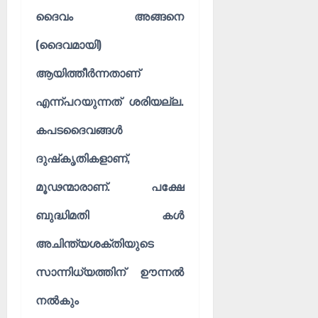
ദൈവം അങ്ങനെ
(ദൈവമായി)
ആയിത്തീർന്നതാണ്
എന്ന്പറയുന്നത് ശരിയല്ല.
കപടദൈവങ്ങൾ
ദുഷ്‌കൃതികളാണ്,
മൂഢന്മാരാണ്. പക്ഷേ
ബുദ്ധിമതി കൾ
അചിന്ത്യശക്തിയുടെ
സാന്നിധ്യത്തിന് ഊന്നൽ
നൽകും