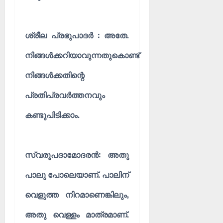
ശ്രീല പ്രഭുപാദർ : അതേ.
നിങ്ങൾക്കറിയാവുന്നതുകൊണ്ട്
നിങ്ങൾക്കതിന്റെ
പ്രതിപ്രവർത്തനവും
കണ്ടുപിടിക്കാം.
സ്വരൂപദാമോദരൻ: അതു
പാലു പോലെയാണ്. പാലിന്
വെളുത്ത നിറമാണെങ്കിലും,
അതു വെള്ളം മാത്രമാണ്.