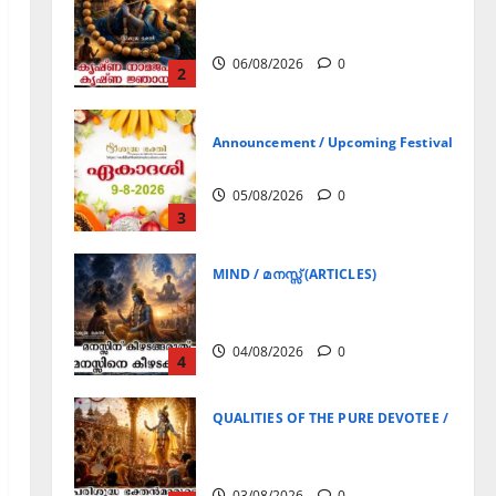
Announcement / Upcoming Festivals
ഏകാദശി
05/08/2026
0
3
MIND / മനസ്സ് (ARTICLES)
മനസ്സിന് കീഴടങ്ങരുത്;
മനസ്സിനെ കീഴടക്കുക!
04/08/2026
0
4
QUALITIES OF THE PURE DEVOTEE / ശുദ്ധ 
പരിശുദ്ധ ഭക്തൻമാരുടെ
ലക്ഷണങ്ങൾ
03/08/2026
0
5
Announcement / Upcoming Festivals
ജൂലൻ യാത്ര