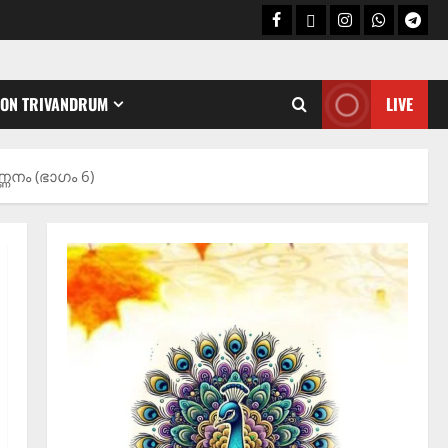
CON TRIVANDRUM
LIVE
Holy Name /ഹരി നാമാമൃതം (Articles)
കൃഷ്ണ നാമജപവും കൃഷ്ണ
ജ്ഞാനവും
ണനം (ഭാഗം 6)
06/08/2026
0
2
Announcement / Upcoming Festivals
ഏകാദശി
05/08/2026
0
3
MIND / മനസ്സ് (ARTICLES)
മനസ്സിന് കീഴടങ്ങരുത്;
മനസ്സിനെ കീഴടക്കുക!