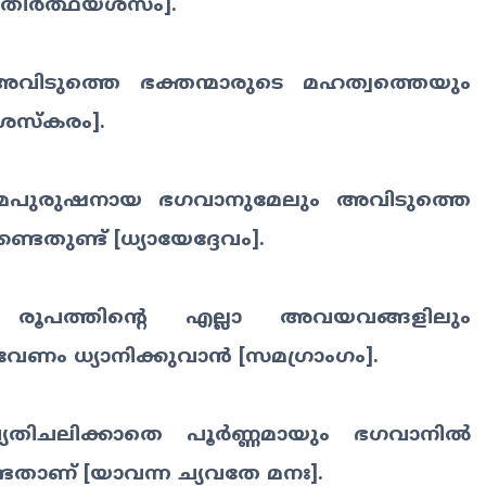
്യതീർത്ഥയശസം].
വിടുത്തെ ഭക്തന്മാരുടെ മഹത്വത്തെയും
ശസ്‌കരം].
മപുരുഷനായ ഭഗവാനുമേലും അവിടുത്തെ
േണ്ടതുണ്ട് [ധ്യായേദ്ദേവം].
 രൂപത്തിന്റെ എല്ലാ അവയവങ്ങളിലും
ച് വേണം ധ്യാനിക്കുവാൻ [സമഗ്രാംഗം].
വ്യതിചലിക്കാതെ പൂർണ്ണമായും ഭഗവാനിൽ
ടതാണ് [യാവന്ന ച്യവതേ മനഃ].