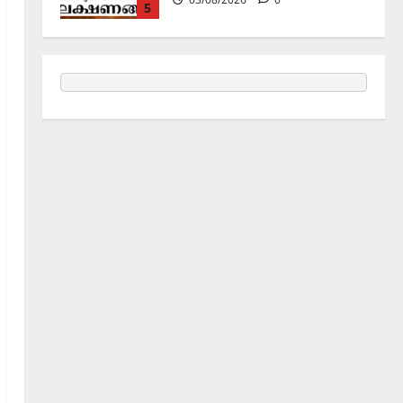
06/08/2026
0
1
Holy Name /ഹരി നാമാമൃതം (Articles)
കൃഷ്ണ നാമജപവും കൃഷ്ണ
ജ്ഞാനവും
06/08/2026
0
2
Announcement / Upcoming Festivals
ഏകാദശി
05/08/2026
0
3
MIND / മനസ്സ് (ARTICLES)
മനസ്സിന് കീഴടങ്ങരുത്;
മനസ്സിനെ കീഴടക്കുക!
04/08/2026
0
4