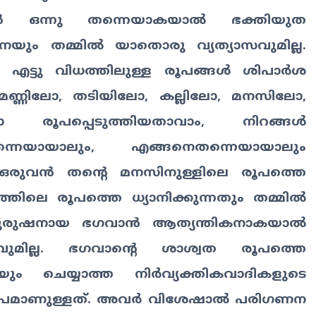
ഭഗവാൻ ഒന്നു തന്നെയാകയാൽ ഭക്തിയുത
നയും തമ്മിൽ യാതൊരു വ്യത്യാസവുമില്ല.
റെ എട്ടു വിധത്തിലുള്ള രൂപങ്ങൾ ശിപാർശ
, കളിമണ്ണിലോ, തടിയിലോ, കല്ലിലോ, മനസിലോ,
രൂപപ്പെടുത്തിയതാവാം, നിറങ്ങൾ
െയായാലും, എങ്ങനെതന്നെയായാലും
. ഒരുവൻ തന്റെ മനസിനുള്ളിലെ രൂപത്തെ
രത്തിലെ രൂപത്തെ ധ്യാനിക്കുന്നതും തമ്മിൽ
്തമപുരുഷനായ ഭഗവാൻ ആത്യന്തികനാകയാൽ
മില്ല. ഭഗവാന്റെ ശാശ്വത രൂപത്തെ
ും ചെയ്യാത്ത നിർവ്യക്തികവാദികളുടെ
രൂപമാണുള്ളത്. അവർ വിശേഷാൽ പരിഗണന