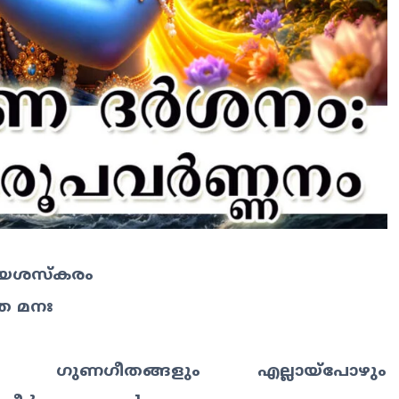
കയശസ്‌കരം
തേ മനഃ
ും ഗുണഗീതങ്ങളും എല്ലായ്പോഴും