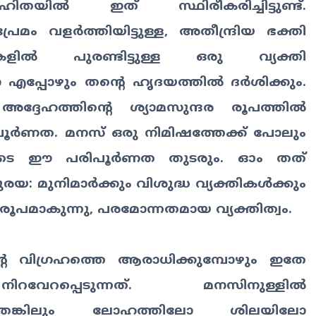
ംഹിതയിൽ ഇത് സ്ഥിരീകരിച്ചിട്ടുണ്ട്.
േമം വളർത്തിയിട്ടുള്ള, അതീന്ദ്രിയ ഭക്തി
ളിൽ പുരണ്ടിട്ടുള്ള ഒരു വ്യക്തി
പ്പോഴും തന്റെ ഹൃദയത്തിൽ ദർശിക്കും.
 അദ്ദേഹത്തിന്റെ ശ്യാമസുന്ദര രൂപത്തിൽ
ൂർണത. മനസ് ഒരു നിമിഷത്തേക്ക് പോലും
ോഗയുടെ ഈ പരിപൂർണത തുടരും. ഓം തത്
യ: മുനിമാർക്കും വിശുദ്ധ വ്യക്തികൾക്കും
പമാകുന്നു, പരമോന്നതമായ വ്യക്തിത്വം.
റെ വിഗ്രഹത്തെ ആരാധിക്കുമ്പോഴും ഇതേ
േറപ്പെടുന്നത്. മനസിനുള്ളിൽ
ഏതെങ്കിലും ലോഹത്തിലോ ശിലയിലോ