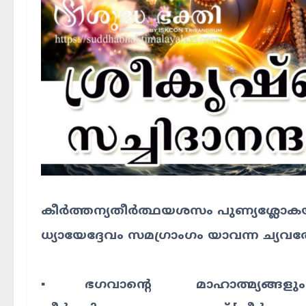
കീർത്തന്യതീർത്ഥയശസം പുണ്യശ്ലോ
ധ്യായേദ്ദേവം സമഗ്രാംഗം യാവന്ന ച്യവ
▪️ഭഗവാന്റെ മാഹാത്മ്യങ്ങള