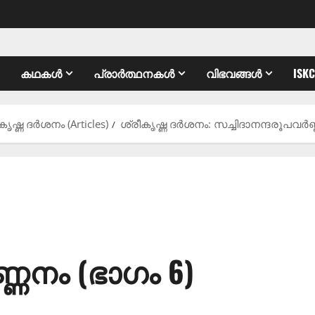
കഥകൾ
പ്രാർത്ഥനകൾ
വിഭവങ്ങൾ
ISK
കൃഷ്ണ ദർശനം (Articles)
ശ്രീകൃഷ്ണ ദർശനം: സച്ചിദാനന്ദരൂപവർണ്
്ണനം (ഭാഗം 6)