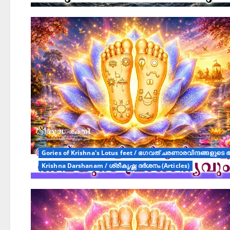
Gories of Krishna's Lotus feet / ഭഗവത് ചരണാരവിന്ദങ്ങളു
Krishna Darshanam / ശ്രീകൃഷ്ണ ദർശനം (Articles)