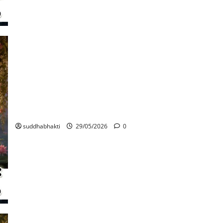
ശ്രീകൃഷ്ണ ദർശനം: സച്ചിദാനന്ദരൂപവർണ്ണനം (ഭാഗം 4)
suddhabhakti
29/05/2026
0