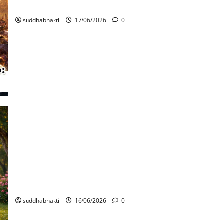
ഭഗവദ്‌ ഗദയും കണ്ഠാഭരണവും: ശിക്ഷയും രക്ഷയും
suddhabhakti
17/06/2026
0
ശ്രീഹരിയുടെ മന്ദസ്മിതവും പുരികക്കൊടികളും /
ശ്രീകൃഷ്ണ ദർശനം: സച്ചിദാനന്ദരൂപവർണ്ണനം (ഭാഗം 10)
suddhabhakti
16/06/2026
0