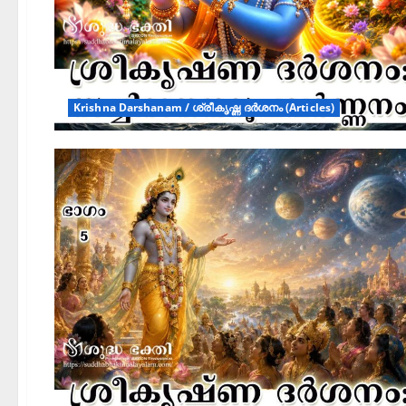
Krishna Darshanam / ശ്രീകൃഷ്ണ ദർശനം (Articles)