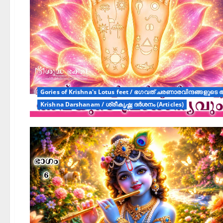
Gories of Krishna's Lotus feet / ഭഗവത് ചരണാരവിന്ദങ്ങളു
Krishna Darshanam / ശ്രീകൃഷ്ണ ദർശനം (Articles)