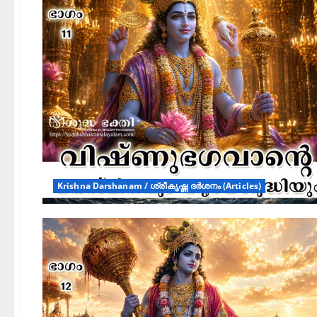
Krishna Darshanam / ശ്രീകൃഷ്ണ ദർശനം (Articles)