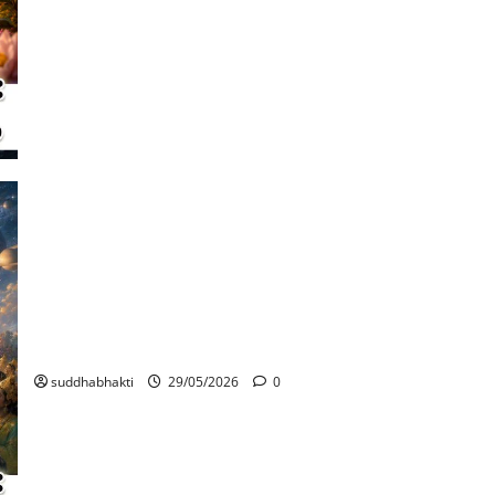
ശ്രീകൃഷ്ണ ദർശനം: സച്ചിദാനന്ദരൂപവർണ്ണനം (ഭാഗം 5)
suddhabhakti
29/05/2026
0