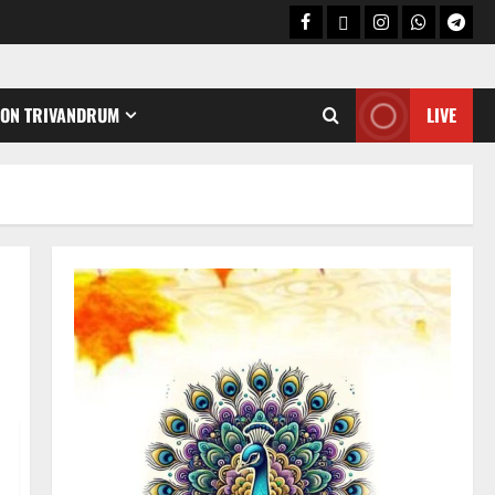
CON TRIVANDRUM
LIVE
Holy Name /ഹരി നാമാമൃതം (Articles)
കൃഷ്ണ നാമജപവും കൃഷ്ണ
ജ്ഞാനവും
06/08/2026
0
2
Announcement / Upcoming Festivals
ഏകാദശി
05/08/2026
0
3
MIND / മനസ്സ് (ARTICLES)
മനസ്സിന് കീഴടങ്ങരുത്;
മനസ്സിനെ കീഴടക്കുക!
04/08/2026
0