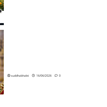
ഭഗവത്‌കടാക്ഷവും ദുഃഖനിവാരണവും/ ശ്രീകൃഷ്ണ
ദർശനം: സച്ചിദാനന്ദരൂപവർണ്ണനം (ഭാഗം 9)
suddhabhakti
16/06/2026
0