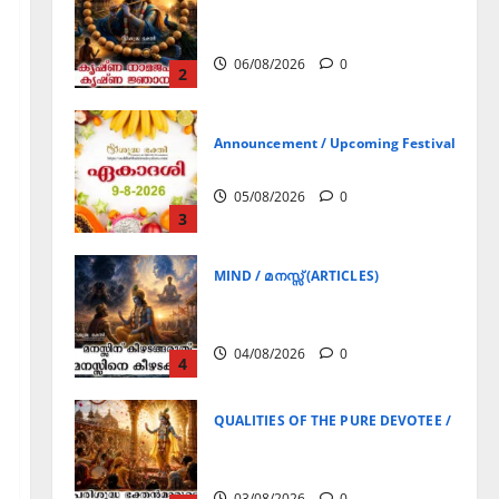
Announcement / Upcoming Festivals
ഏകാദശി
05/08/2026
0
3
MIND / മനസ്സ് (ARTICLES)
മനസ്സിന് കീഴടങ്ങരുത്;
മനസ്സിനെ കീഴടക്കുക!
04/08/2026
0
4
QUALITIES OF THE PURE DEVOTEE / ശുദ്ധ 
പരിശുദ്ധ ഭക്തൻമാരുടെ
ലക്ഷണങ്ങൾ
03/08/2026
0
5
Announcement / Upcoming Festivals
ജൂലൻ യാത്ര
06/08/2026
0