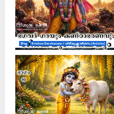
Blog
Krishna Darshanam / ശ്രീകൃഷ്ണ ദർശനം (Articles)