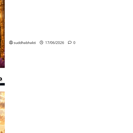
വിഷ്ണുഭഗവാന്റെ മന്ദസ്മിതവും ഹൃദയശുദ്ധിയും /
ശ്രീകൃഷ്ണ ദർശനം: സച്ചിദാനന്ദരൂപവർണ്ണനം (ഭാഗം 11)
suddhabhakti
17/06/2026
0