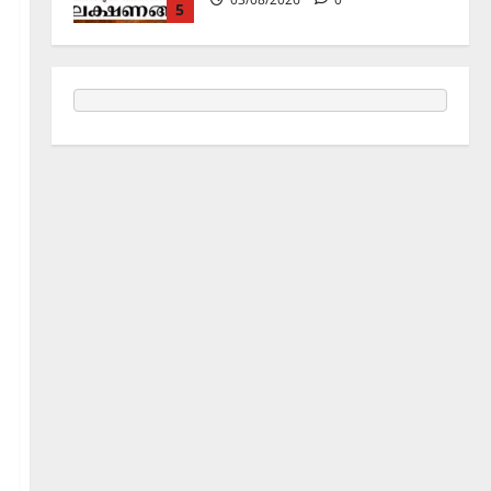
1
Holy Name /ഹരി നാമാമൃതം (Articles)
കൃഷ്ണ നാമജപവും കൃഷ്ണ
ജ്ഞാനവും
06/08/2026
0
2
Announcement / Upcoming Festivals
ഏകാദശി
05/08/2026
0
3
MIND / മനസ്സ് (ARTICLES)
മനസ്സിന് കീഴടങ്ങരുത്;
മനസ്സിനെ കീഴടക്കുക!
04/08/2026
0
4