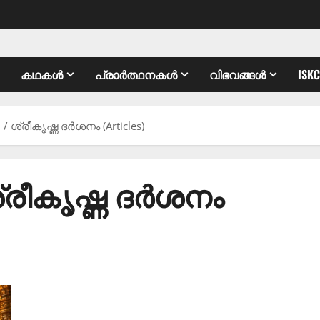
കഥകൾ
പ്രാർത്ഥനകൾ
വിഭവങ്ങൾ
ISK
/ ശ്രീകൃഷ്ണ ദർശനം (Articles)
 ശ്രീകൃഷ്ണ ദർശനം