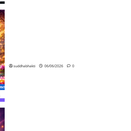
ഭഗവത് പാദങ്ങളിലെ ദിവ്യ ചിഹ്നങ്ങളും അവയുടെ
പ്രാധാന്യവും / ശ്രീകൃഷ്ണ ദർശനം:
സച്ചിദാനന്ദരൂപവർണ്ണനം (ഭാഗം 8)
suddhabhakti
06/06/2026
0
ടെ അനന്ത മഹിമകൾ