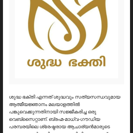
ശുദ്ധ ഭക്തി എന്നത് ശുദ്ധവും സത്യസന്ധവുമായ
ആത്മീയജ്ഞാനം മലയാളത്തിൽ
പങ്കുവെക്കുന്നതിനായി സജ്ജീകരിച്ച ഒരു
വെബ്സൈറ്റാണ്. ബ്രഹ്മ-മാധ്വ-ഗൗഡിയ
പരമ്പരയിലെ ശ്രേഷ്ഠരായ ആചാര്യൻമാരുടെ