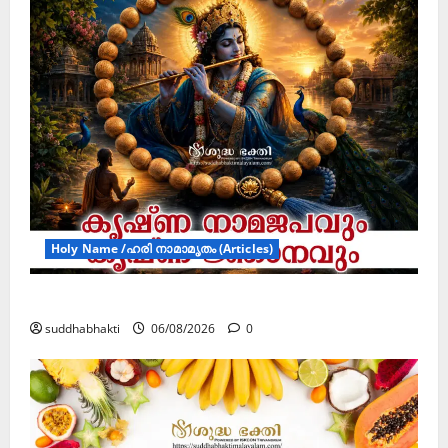
ങ്ങ
ക
ൾ
!
03/08/202
04/08/202
0
0
Holy Name /ഹരി നാമാമൃതം (Articles)
കൃഷ്ണ നാമജപവും കൃഷ്ണ ജ്ഞാനവും
suddhabhakti
06/08/2026
0