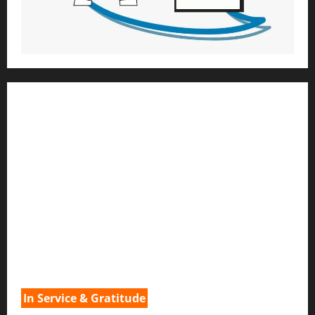
1) ആത്മീയ മാർഗ്ഗനിർദ്ദേശവും മേൽനോട്ടവും:
H.G. ജഗത് സാക്ഷി ദാസ്
Temple President
;- ഇസ്‌കോൺ,
തിരുവനന്തപുരം
2
) ഉള്ളടക്ക സമാഹരണവും ഗ്രാഫിക് ഡിസൈനും:
H.G.ഗുണവാൻ നിതായ് ദാസ്
3) വിവർത്തനവും പ്രൂഫ് റീഡിംഗും :
H.G.നവ കിഷോരി ദേവി ദാസി
In Service & Gratitude