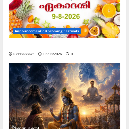
Announcement / Upcoming Festivals
ഏകാദശി
suddhabhakti
05/08/2026
0