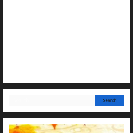
1) Spiritual Guidance & Oversight
H G Jagat Sakshi Das
Temple President · ISKCON, Trivandrum
2) Content Compilation & Graphic Design:
H.G.Gunavannitai Dās
3) Translation & Proofreading:
H.G.Nava Kisori Devi Dasi