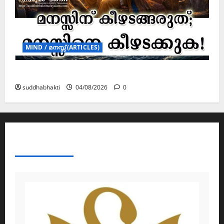
MIND / മനസ്സ് (ARTICLES)
മനസ്സിന് കീഴടങ്ങരുത്; മനസ്സിനെ കീഴടക്കുക!
suddhabhakti
04/08/2026
0
ABOUT AF THEMES