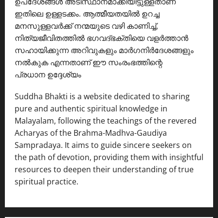
ഉപദേശങ്ങൾ അടിസ്ഥാനമാക്കിയിട്ടുള്ളതാണ്
ഇതിലെ ഉള്ളടക്കം. ആത്മീയതയിൽ ഉറച്ച
മനസുള്ളവർക്ക് നന്മയുടെ വഴി കാണിച്ച്,
നിത്യജീവിതത്തിൽ ഭഗവദ്ഭക്തിയെ വളർത്താൻ
സഹായിക്കുന്ന അറിവുകളും മാർഗനിർദേശങ്ങളും
നൽകുക എന്നതാണ് ഈ സംരംഭത്തിന്റെ
പ്രധാന ഉദ്ദേശ്യം
Suddha Bhakti is a website dedicated to sharing
pure and authentic spiritual knowledge in
Malayalam, following the teachings of the revered
Acharyas of the Brahma-Madhva-Gaudiya
Sampradaya. It aims to guide sincere seekers on
the path of devotion, providing them with insightful
resources to deepen their understanding of true
spiritual practice.